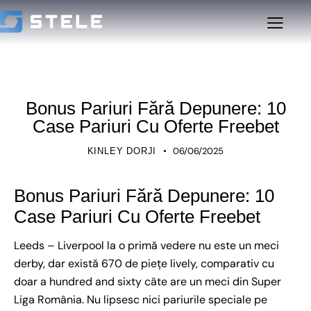
UNCATEGORIZED
Bonus Pariuri Fără Depunere: 10
Case Pariuri Cu Oferte Freebet
06/06/2025
KINLEY DORJI
Bonus Pariuri Fără Depunere: 10
Case Pariuri Cu Oferte Freebet
Leeds – Liverpool la o primă vedere nu este un meci
derby, dar există 670 de piețe lively, comparativ cu
doar a hundred and sixty câte are un meci din Super
Liga România. Nu lipsesc nici pariurile speciale pe