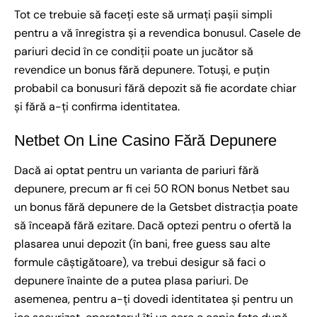
Tot ce trebuie să faceți este să urmați pașii simpli
pentru a vă înregistra și a revendica bonusul. Casele de
pariuri decid în ce condiții poate un jucător să
revendice un bonus fără depunere. Totuși, e puțin
probabil ca bonusuri fără depozit să fie acordate chiar
și fără a-ți confirma identitatea.
Netbet On Line Casino Fără Depunere
Dacă ai optat pentru un varianta de pariuri fără
depunere, precum ar fi cei 50 RON bonus Netbet sau
un bonus fără depunere de la Getsbet distracția poate
să înceapă fără ezitare. Dacă optezi pentru o ofertă la
plasarea unui depozit (în bani, free guess sau alte
formule câștigătoare), va trebui desigur să faci o
depunere înainte de a putea plasa pariuri. De
asemenea, pentru a-ți dovedi identitatea și pentru un