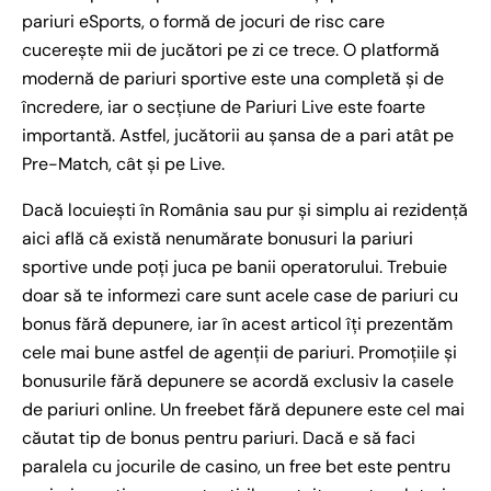
pariuri eSports, o formă de jocuri de risc care
cucerește mii de jucători pe zi ce trece. O platformă
modernă de pariuri sportive este una completă și de
încredere, iar o secțiune de Pariuri Live este foarte
importantă. Astfel, jucătorii au șansa de a pari atât pe
Pre-Match, cât și pe Live.
Dacă locuiești în România sau pur și simplu ai rezidență
aici află că există nenumărate bonusuri la pariuri
sportive unde poți juca pe banii operatorului. Trebuie
doar să te informezi care sunt acele case de pariuri cu
bonus fără depunere, iar în acest articol îți prezentăm
cele mai bune astfel de agenții de pariuri. Promoțiile și
bonusurile fără depunere se acordă exclusiv la casele
de pariuri online. Un freebet fără depunere este cel mai
căutat tip de bonus pentru pariuri. Dacă e să faci
paralela cu jocurile de casino, un free bet este pentru