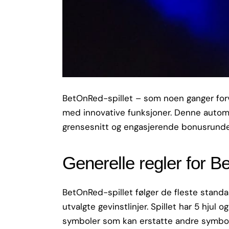
BetOnRed-spillet – som noen ganger for
med innovative funksjoner. Denne autom
grensesnitt og engasjerende bonusrunde
Generelle regler for B
BetOnRed-spillet følger de fleste stand
utvalgte gevinstlinjer. Spillet har 5 hjul 
symboler som kan erstatte andre symbol