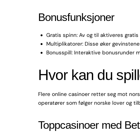
Bonusfunksjoner
Gratis spinn: Av og til aktiveres grati
Multiplikatorer: Disse øker gevinstene 
Bonusspill: Interaktive bonusrunder m
Hvor kan du spi
Flere online casinoer retter seg mot norske
operatører som følger norske lover og til
Toppcasinoer med Bet