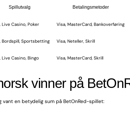
Spillutvalg
Betalingsmetoder
, Live Casino, Poker
Visa, MasterCard, Bankoverføring
, Bordspill, Sportsbetting
Visa, Neteller, Skrill
, Live Casino, Bingo
Visa, MasterCard, Skrill
norsk vinner på BetOnR
ylig vant en betydelig sum på BetOnRed-spillet: