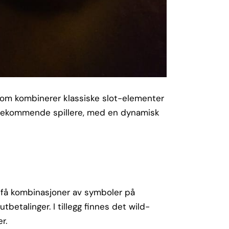
som kombinerer klassiske slot-elementer
erekommende spillere, med en dynamisk
å få kombinasjoner av symboler på
tbetalinger. I tillegg finnes det wild-
r.