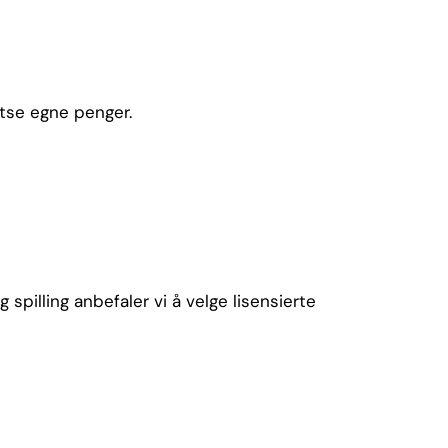
satse egne penger.
 spilling anbefaler vi å velge lisensierte