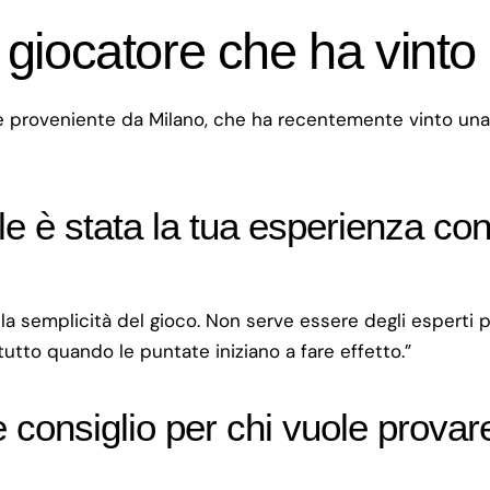
n giocatore che ha vin
e proveniente da Milano, che ha recentemente vinto un
e è stata la tua esperienza c
la semplicità del gioco. Non serve essere degli esperti 
utto quando le puntate iniziano a fare effetto.”
consiglio per chi vuole provar