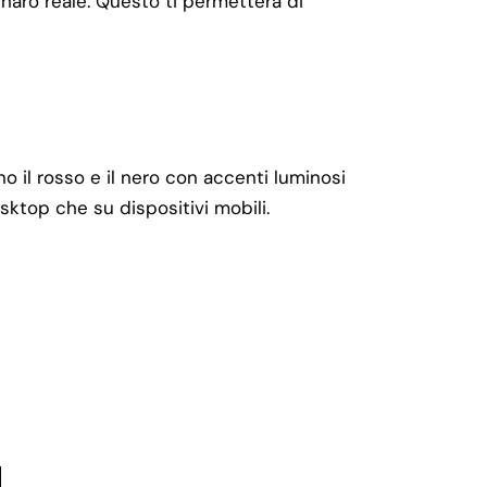
enaro reale. Questo ti permetterà di
o il rosso e il nero con accenti luminosi
ktop che su dispositivi mobili.
d