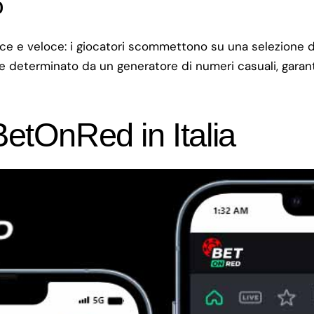
o
ce e veloce: i giocatori scommettono su una selezione di
ne determinato da un generatore di numeri casuali, garan
etOnRed in Italia