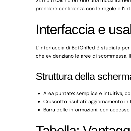
Sì, molti casinò offrono una modalità dem
prendere confidenza con le regole e l’int
Interfaccia e us
L’interfaccia di BetOnRed è studiata per 
che evidenziano le aree di scommessa. Il
Struttura della scherm
Area puntate: semplice e intuitiva, con
Cruscotto risultati: aggiornamento in 
Barra delle informazioni: con accesso
Tabella: Vantagg