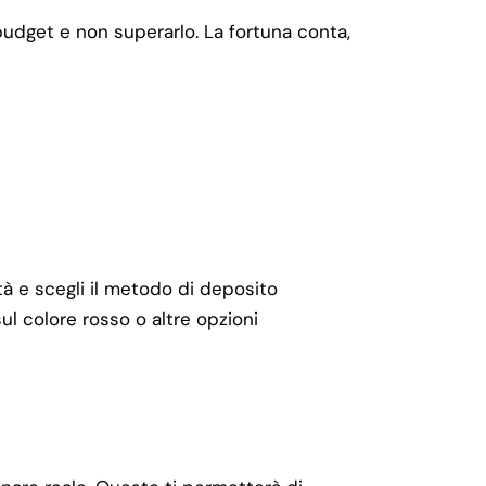
budget e non superarlo. La fortuna conta,
tà e scegli il metodo di deposito
ul colore rosso o altre opzioni