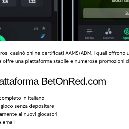
si casinò online certificati AAMS/ADM, i quali offrono 
offre una piattaforma stabile e numerose promozioni dedi
 piattaforma BetOnRed.com
completo in italiano
l gioco senza depositare
amente ai nuovi giocatori
e email