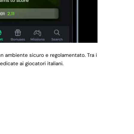
un ambiente sicuro e regolamentato. Tra i
cate ai giocatori italiani.