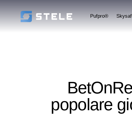
Pufpro®
Skysa
BetOnRed
popolare gio