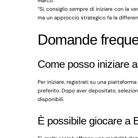
Marco:
“Sì, consiglio sempre di iniziare con la 
ma un approccio strategico fa la differen
Domande freque
Come posso iniziare 
Per iniziare, registrati su una piattafor
preferito. Dopo aver depositato, selezion
disponibili.
È possibile giocare a