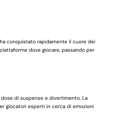
 ha conquistato rapidamente il cuore dei
e piattaforme dove giocare, passando per
 dose di suspense e divertimento. La
per giocatori esperti in cerca di emozioni