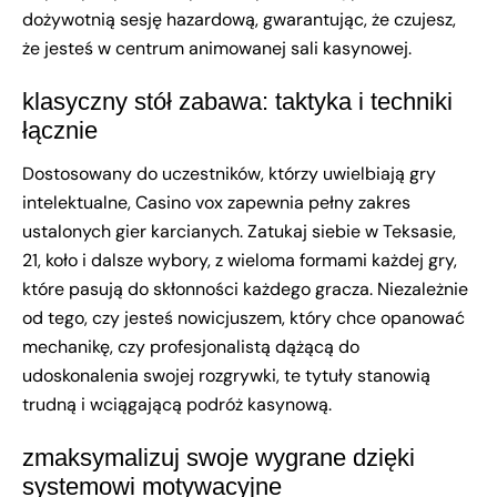
dożywotnią sesję hazardową, gwarantując, że czujesz,
że jesteś w centrum animowanej sali kasynowej.
klasyczny stół zabawa: taktyka i techniki
łącznie
Dostosowany do uczestników, którzy uwielbiają gry
intelektualne, Casino vox zapewnia pełny zakres
ustalonych gier karcianych. Zatukaj siebie w Teksasie,
21, koło i dalsze wybory, z wieloma formami każdej gry,
które pasują do skłonności każdego gracza. Niezależnie
od tego, czy jesteś nowicjuszem, który chce opanować
mechanikę, czy profesjonalistą dążącą do
udoskonalenia swojej rozgrywki, te tytuły stanowią
trudną i wciągającą podróż kasynową.
zmaksymalizuj swoje wygrane dzięki
systemowi motywacyjne