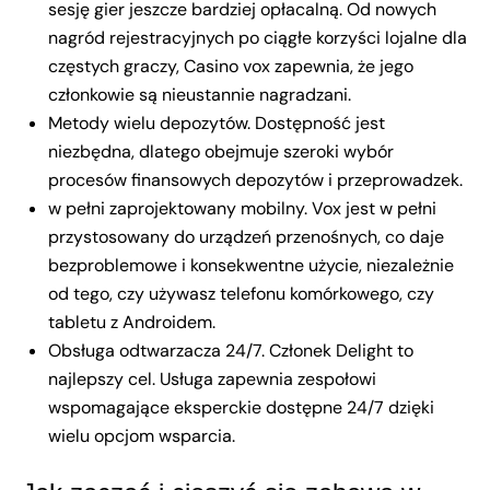
sesję gier jeszcze bardziej opłacalną. Od nowych
nagród rejestracyjnych po ciągłe korzyści lojalne dla
częstych graczy, Casino vox zapewnia, że ​​jego
członkowie są nieustannie nagradzani.
Metody wielu depozytów. Dostępność jest
niezbędna, dlatego obejmuje szeroki wybór
procesów finansowych depozytów i przeprowadzek.
w pełni zaprojektowany mobilny. Vox jest w pełni
przystosowany do urządzeń przenośnych, co daje
bezproblemowe i konsekwentne użycie, niezależnie
od tego, czy używasz telefonu komórkowego, czy
tabletu z Androidem.
Obsługa odtwarzacza 24/7. Członek Delight to
najlepszy cel. Usługa zapewnia zespołowi
wspomagające eksperckie dostępne 24/7 dzięki
wielu opcjom wsparcia.