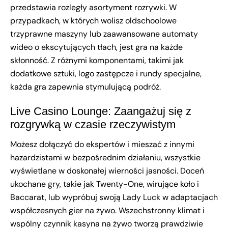
przedstawia rozległy asortyment rozrywki. W
przypadkach, w których wolisz oldschoolowe
trzyprawne maszyny lub zaawansowane automaty
wideo o ekscytujących tłach, jest gra na każde
skłonność. Z różnymi komponentami, takimi jak
dodatkowe sztuki, logo zastępcze i rundy specjalne,
każda gra zapewnia stymulującą podróż.
Live Casino Lounge: Zaangażuj się z
rozgrywką w czasie rzeczywistym
Możesz dołączyć do ekspertów i mieszać z innymi
hazardzistami w bezpośrednim działaniu, wszystkie
wyświetlane w doskonałej wierności jasności. Doceń
ukochane gry, takie jak Twenty-One, wirujące koło i
Baccarat, lub wypróbuj swoją Lady Luck w adaptacjach
współczesnych gier na żywo. Wszechstronny klimat i
wspólny czynnik kasyna na żywo tworzą prawdziwie