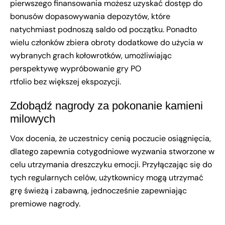
pierwszego finansowania możesz uzyskać dostęp do
bonusów dopasowywania depozytów, które
natychmiast podnoszą saldo od początku. Ponadto
wielu członków zbiera obroty dodatkowe do użycia w
wybranych grach kołowrotków, umożliwiając
perspektywę wypróbowanie gry PO
rtfolio bez większej ekspozycji.
Zdobądź nagrody za pokonanie kamieni
milowych
Vox docenia, że ​​uczestnicy cenią poczucie osiągnięcia,
dlatego zapewnia cotygodniowe wyzwania stworzone w
celu utrzymania dreszczyku emocji. Przyłączając się do
tych regularnych celów, użytkownicy mogą utrzymać
grę świeżą i zabawną, jednocześnie zapewniając
premiowe nagrody.