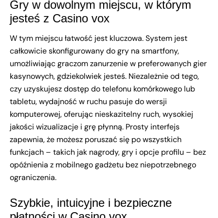
Gry w dowolnym miejscu, w którym
jesteś z Casino vox
W tym miejscu łatwość jest kluczowa. System jest
całkowicie skonfigurowany do gry na smartfony,
umożliwiając graczom zanurzenie w preferowanych gier
kasynowych, gdziekolwiek jesteś. Niezależnie od tego,
czy uzyskujesz dostęp do telefonu komórkowego lub
tabletu, wydajność w ruchu pasuje do wersji
komputerowej, oferując nieskazitelny ruch, wysokiej
jakości wizualizacje i grę płynną. Prosty interfejs
zapewnia, że ​​możesz poruszać się po wszystkich
funkcjach – takich jak nagrody, gry i opcje profilu – bez
opóźnienia z mobilnego gadżetu bez niepotrzebnego
ograniczenia.
Szybkie, intuicyjne i bezpieczne
płatności w Casino vox