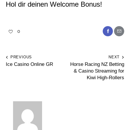
Hol dir deinen Welcome Bonus!
0
PREVIOUS
NEXT
Ice Casino Online GR
Horse Racing NZ Betting
& Casino Streaming for
Kiwi High-Rollers