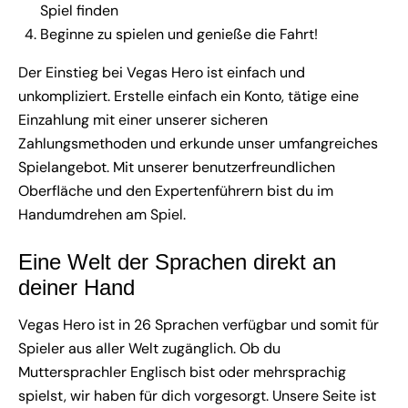
Spiel finden
Beginne zu spielen und genieße die Fahrt!
Der Einstieg bei Vegas Hero ist einfach und
unkompliziert. Erstelle einfach ein Konto, tätige eine
Einzahlung mit einer unserer sicheren
Zahlungsmethoden und erkunde unser umfangreiches
Spielangebot. Mit unserer benutzerfreundlichen
Oberfläche und den Expertenführern bist du im
Handumdrehen am Spiel.
Eine Welt der Sprachen direkt an
deiner Hand
Vegas Hero ist in 26 Sprachen verfügbar und somit für
Spieler aus aller Welt zugänglich. Ob du
Muttersprachler Englisch bist oder mehrsprachig
spielst, wir haben für dich vorgesorgt. Unsere Seite ist