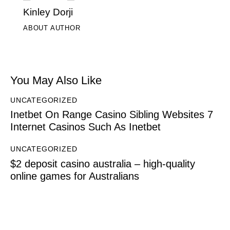
Kinley Dorji
ABOUT AUTHOR
You May Also Like
UNCATEGORIZED
Inetbet On Range Casino Sibling Websites 7
Internet Casinos Such As Inetbet
UNCATEGORIZED
$2 deposit casino australia – high-quality
online games for Australians