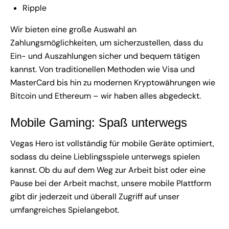
Ripple
Wir bieten eine große Auswahl an
Zahlungsmöglichkeiten, um sicherzustellen, dass du
Ein- und Auszahlungen sicher und bequem tätigen
kannst. Von traditionellen Methoden wie Visa und
MasterCard bis hin zu modernen Kryptowährungen wie
Bitcoin und Ethereum – wir haben alles abgedeckt.
Mobile Gaming: Spaß unterwegs
Vegas Hero ist vollständig für mobile Geräte optimiert,
sodass du deine Lieblingsspiele unterwegs spielen
kannst. Ob du auf dem Weg zur Arbeit bist oder eine
Pause bei der Arbeit machst, unsere mobile Plattform
gibt dir jederzeit und überall Zugriff auf unser
umfangreiches Spielangebot.