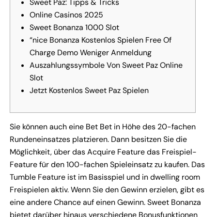
Sweet Paz: Tipps & Tricks
Online Casinos 2025
Sweet Bonanza 1000 Slot
“nice Bonanza Kostenlos Spielen Free Of
Charge Demo Weniger Anmeldung
Auszahlungssymbole Von Sweet Paz Online
Slot
Jetzt Kostenlos Sweet Paz Spielen
Sie können auch eine Bet Bet in Höhe des 20-fachen
Rundeneinsatzes platzieren. Dann besitzen Sie die
Möglichkeit, über das Acquire Feature das Freispiel-
Feature für den 100-fachen Spieleinsatz zu kaufen. Das
Tumble Feature ist im Basisspiel und in dwelling room
Freispielen aktiv. Wenn Sie den Gewinn erzielen, gibt es
eine andere Chance auf einen Gewinn. Sweet Bonanza
bietet darüber hinaus verschiedene Bonusfunktionen