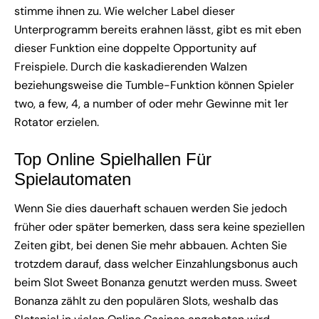
stimme ihnen zu. Wie welcher Label dieser
Unterprogramm bereits erahnen lässt, gibt es mit eben
dieser Funktion eine doppelte Opportunity auf
Freispiele. Durch die kaskadierenden Walzen
beziehungsweise die Tumble-Funktion können Spieler
two, a few, 4, a number of oder mehr Gewinne mit 1er
Rotator erzielen.
Top Online Spielhallen Für
Spielautomaten
Wenn Sie dies dauerhaft schauen werden Sie jedoch
früher oder später bemerken, dass sera keine speziellen
Zeiten gibt, bei denen Sie mehr abbauen. Achten Sie
trotzdem darauf, dass welcher Einzahlungsbonus auch
beim Slot Sweet Bonanza genutzt werden muss. Sweet
Bonanza zählt zu den populären Slots, weshalb das