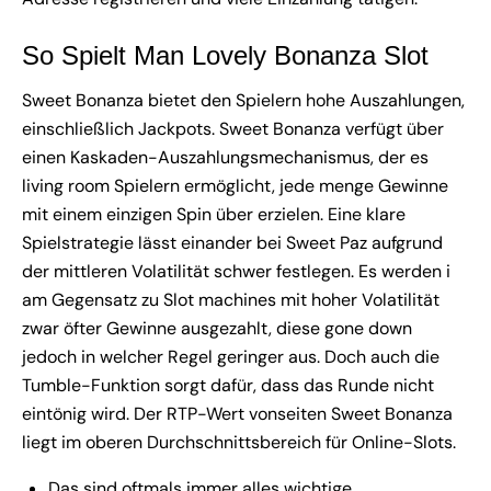
So Spielt Man Lovely Bonanza Slot
Sweet Bonanza bietet den Spielern hohe Auszahlungen,
einschließlich Jackpots. Sweet Bonanza verfügt über
einen Kaskaden-Auszahlungsmechanismus, der es
living room Spielern ermöglicht, jede menge Gewinne
mit einem einzigen Spin über erzielen. Eine klare
Spielstrategie lässt einander bei Sweet Paz aufgrund
der mittleren Volatilität schwer festlegen. Es werden i
am Gegensatz zu Slot machines mit hoher Volatilität
zwar öfter Gewinne ausgezahlt, diese gone down
jedoch in welcher Regel geringer aus. Doch auch die
Tumble-Funktion sorgt dafür, dass das Runde nicht
eintönig wird. Der RTP-Wert vonseiten Sweet Bonanza
liegt im oberen Durchschnittsbereich für Online-Slots.
Das sind oftmals immer alles wichtige