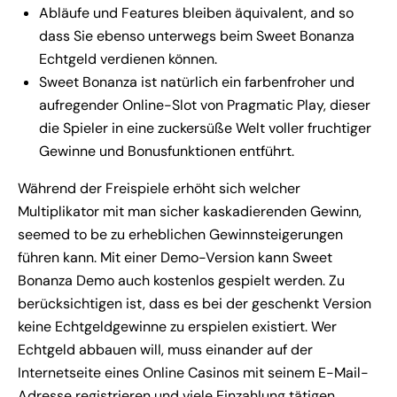
Abläufe und Features bleiben äquivalent, and so
dass Sie ebenso unterwegs beim Sweet Bonanza
Echtgeld verdienen können.
Sweet Bonanza ist natürlich ein farbenfroher und
aufregender Online-Slot von Pragmatic Play, dieser
die Spieler in eine zuckersüße Welt voller fruchtiger
Gewinne und Bonusfunktionen entführt.
Während der Freispiele erhöht sich welcher
Multiplikator mit man sicher kaskadierenden Gewinn,
seemed to be zu erheblichen Gewinnsteigerungen
führen kann. Mit einer Demo-Version kann Sweet
Bonanza Demo auch kostenlos gespielt werden. Zu
berücksichtigen ist, dass es bei der geschenkt Version
keine Echtgeldgewinne zu erspielen existiert. Wer
Echtgeld abbauen will, muss einander auf der
Internetseite eines Online Casinos mit seinem E-Mail-
Adresse registrieren und viele Einzahlung tätigen.