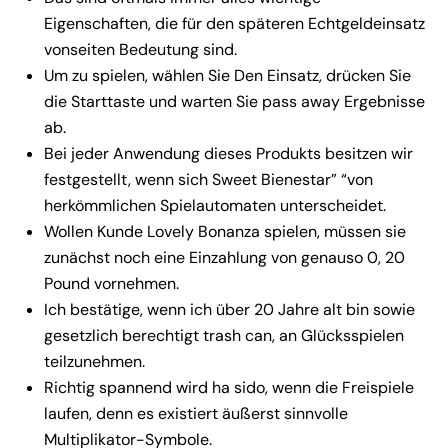
Eigenschaften, die für den späteren Echtgeldeinsatz
vonseiten Bedeutung sind.
Um zu spielen, wählen Sie Den Einsatz, drücken Sie
die Starttaste und warten Sie pass away Ergebnisse
ab.
Bei jeder Anwendung dieses Produkts besitzen wir
festgestellt, wenn sich Sweet Bienestar” “von
herkömmlichen Spielautomaten unterscheidet.
Wollen Kunde Lovely Bonanza spielen, müssen sie
zunächst noch eine Einzahlung von genauso 0, 20
Pound vornehmen.
Ich bestätige, wenn ich über 20 Jahre alt bin sowie
gesetzlich berechtigt trash can, an Glücksspielen
teilzunehmen.
Richtig spannend wird ha sido, wenn die Freispiele
laufen, denn es existiert äußerst sinnvolle
Multiplikator-Symbole.