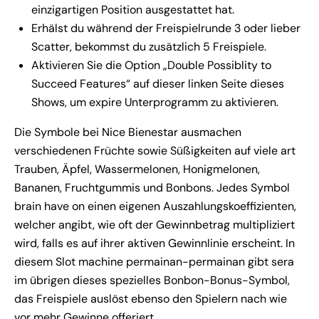
einzigartigen Position ausgestattet hat.
Erhälst du während der Freispielrunde 3 oder lieber
Scatter, bekommst du zusätzlich 5 Freispiele.
Aktivieren Sie die Option „Double Possiblity to
Succeed Features“ auf dieser linken Seite dieses
Shows, um expire Unterprogramm zu aktivieren.
Die Symbole bei Nice Bienestar ausmachen
verschiedenen Früchte sowie Süßigkeiten auf viele art
Trauben, Äpfel, Wassermelonen, Honigmelonen,
Bananen, Fruchtgummis und Bonbons. Jedes Symbol
brain have on einen eigenen Auszahlungskoeffizienten,
welcher angibt, wie oft der Gewinnbetrag multipliziert
wird, falls es auf ihrer aktiven Gewinnlinie erscheint. In
diesem Slot machine permainan-permainan gibt sera
im übrigen dieses spezielles Bonbon-Bonus-Symbol,
das Freispiele auslöst ebenso den Spielern nach wie
vor mehr Gewinne offeriert.