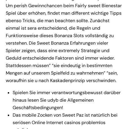
Um perish Gewinnchancen beim Fairly sweet Bienestar
Spiel über erhöhen, findet man different wichtige Tipps
ebenso Tricks, die man beachten sollte. Zunächst
einmal ist sera entscheidend, die Regeln und
Funktionsweise dieses Bonanza Slots vollständig zu
verstehen. Die Sweet Bonanza Erfahrungen vieler
Spieler zeigen, dass eine extremely Strategie und
Geduld entscheidende Faktoren sind immer wieder.
Stattdessen müssen” “sie eindeutig in bestimmten
Mengen auf unserem Spielfeld zu wahrnehmen” “sein,
woraufhin sie u nach Kaskadenprinzip verschwinden.
Spielen Sie immer verantwortungsbewusst darüber
hinaus lesen Sie udyb die Allgemeinen
Geschäftsbedingungen!
Das mobile Zocken von Sweet Paz ist natürlich bei
seriösen Online Internet casinos problemlos