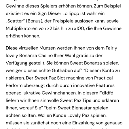
Gewinne dieses Spielers erhöhen können. Zum Beispiel
existiert es ein Sign Dieser Lollipop ist wahr ein
„Scatter“ (Bonus), der Freispiele auslösen kann, sowie
Multiplikatoren von x2 bis hin zu x100, die Ihre Gewinne
erhöhen können.
Diese virtuellen Münzen werden Ihnen von dem Fairly
lovely Bonanza Casino Ihrer Wahl gratis zu der
Verfügung gestellt. Sie können Sweet Bonanza spielen,
weniger dieses echte Guthaben auf” “Diesem Konto zu
riskieren. Der Sweet Paz Slot machine von Practical
Perform überzeugt durch durch innovative Features
ebenso lukrative Gewinnchancen. In diesem Fdfdfd
liefern wir Ihnen sinnvolle Sweet Paz Tips und erklären
Ihnen, worauf Sie” “beim Sweet Bienestar spielen
achten sollten. Wollen Kunde Lovely Paz spielen,
müssen sie zunächst noch eine Einzahlung von genauso