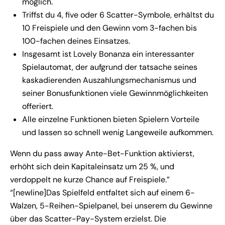
möglich.
Triffst du 4, five oder 6 Scatter-Symbole, erhältst du
10 Freispiele und den Gewinn vom 3-fachen bis
100-fachen deines Einsatzes.
Insgesamt ist Lovely Bonanza ein interessanter
Spielautomat, der aufgrund der tatsache seines
kaskadierenden Auszahlungsmechanismus und
seiner Bonusfunktionen viele Gewinnmöglichkeiten
offeriert.
Alle einzelne Funktionen bieten Spielern Vorteile
und lassen so schnell wenig Langeweile aufkommen.
Wenn du pass away Ante-Bet-Funktion aktivierst,
erhöht sich dein Kapitaleinsatz um 25 %, und
verdoppelt ne kurze Chance auf Freispiele.”
“[newline]Das Spielfeld entfaltet sich auf einem 6-
Walzen, 5-Reihen-Spielpanel, bei unserem du Gewinne
über das Scatter-Pay-System erzielst. Die