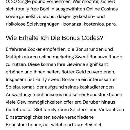
0, 20 Single pound vornehmen. Wer möchte, sichert
sich totally free Boni in ausgewählten Online Casinos
sowie genießt zunächst dasjenige kosten- und
risikolose Spielvergnügen -bonanza-kostenlos. para.
Wie Erhalte Ich Die Bonus Codes?”
Erfahrene Zocker empfehlen, die Bonusrunden und
Multiplikatoren online marketing Sweet Bonanza Runde
zu nutzen. Diese können Ihre Gewinne signifikant
erhöhen und Ihnen helfen, flotter Geld zu verdienen.
Insgesamt ist Fairly sweet Bonanza ein interessanter
Spielautomat, der aufgrund seines kaskadierenden
Auszahlungsmechanismus und seiner Bonusfunktionen
viele Gewinnmöglichkeiten offeriert. Darüber hinaus
bietet dieser Slot family room Spielern eine Vielzahl von
Einsatzmöglichkeiten sowie verschiedene
Bonusfunktionen, auf welche art zum Beispiel