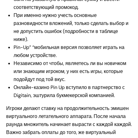
соответствующий промокод.
При именно нужно учесть основные
разновидности вложений, только сделать выбор и
не допустить ошибок (подробности в таблице
ниже).
Pin-Up” “мобильная версия позволяет играть на
любом устройстве.
Независимо от чтобы, являетесь ли вы новичком
или знающим игроком, у них есть игры, которые
подойдут под той вкус.
Онлайн-казино Pin Up вступило в партнерство с
Digitain, эштурила букмекерской компанией.
Игроки делают ставку на продолжительность эмишен
виртуального летательного аппарата. После начала
раунда множитель начинает вырасти с каждой каждой.
Важно забрать оплаты до того, же виртуальный