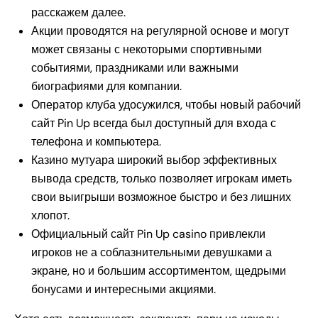
расскажем далее.
Акции проводятся на регулярной основе и могут
может связаны с некоторыми спортивными
событиями, праздниками или важными
биографиями для компании.
Оператор клуба удосужился, чтобы новый рабочий
сайт Pin Up всегда был доступный для входа с
телефона и компьютера.
Казино мутуара широкий выбор эффективных
вывода средств, только позволяет игрокам иметь
свои выигрыши возможное быстро и без лишних
хлопот.
Официальный сайт Pin Up casino привлекли
игроков не а соблазнительными девушками а
экране, но и большим ассортиментом, щедрыми
бонусами и интересными акциями.