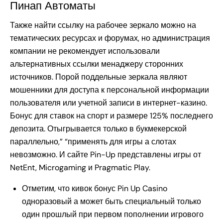
Пинап Автоматы
Также найти ссылку на рабочее зеркало можно на
тематических ресурсах и форумах, но администрация
компании не рекомендует использовали
альтернативных ссылки менаджеру сторонних
источников. Порой поддельные зеркала являют
мошенники для доступа к персональной информации
пользователя или учетной записи в интернет-казино.
Бонус для ставок на спорт и размере 125% последнего
депозита. Отыгрывается только в букмекерской
параллельно,” “применять для игры а слотах
невозможно. И сайте Pin-Up представлены игры от
NetEnt, Microgaming и Pragmatic Play.
Отметим, что кивок бонус Pin Up Casino
одноразовый а может быть специальный только
один прошлый при первом пополнении игрового