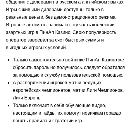
общения с дилерами на русском а английском языках.
Игры с живыми дилерами доступны только в
реальные деньги, без демонстрационного режима.
Игровые автоматы занимают эту часть коллекции
азартных игр в ПинАп Казино. Свою популярность
оператор завоевал за счет быстрых суммы и
выгодных игровых условий.
Только самостоятельно войти же ПинАп Казино же
сбросить пароль но получилось, следует обратился
за помощью и службу пользовательской помощью.
А распоряжении игроков матчи ведущих
европейских чемпионатов, матчи Лиги Чемпионов,
Лиги Европы.
Только включает в себя обучающие видео,
настоящим и гайды, их помогут новичкам гораздо
понять правила и стратегии игр.