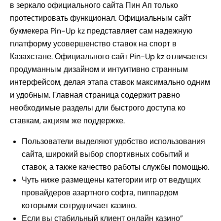
в зеркало официального сайта Пин Ап только
протестировать функционал. Официальным сайт
букмекера Pin-Up kz представляет сам надежную
платформу усовершенство ставок на спорт в
Казахстане. Официального сайт Pin-Up kz отличается
продуманным дизайном и интуитивно странным
интерфейсом, делая этапа ставок максимально одним
и удобным. Главная страница содержит равно
необходимые разделы дли быстрого доступа ко
ставкам, акциям же поддержке.
Пользователи выделяют удобство использования
сайта, широкий выбор спортивных событий и
ставок, а также качество работы службы помощью.
Чуть ниже размещены категории игр от ведущих
провайдеров азартного софта, пиппардом
которыми сотрудничает казино.
Если вы стабильный клиент онлайн казино”