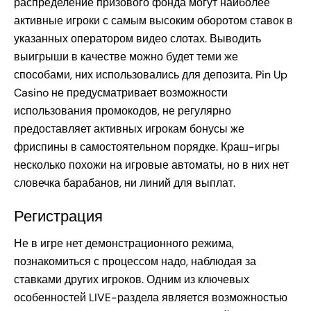
распределение призового фонда могут наиболее
активные игроки с самым высоким оборотом ставок в
указанных оператором видео слотах. Выводить
выигрыши в качестве можно будет теми же
способами, них использовались для депозита. Pin Up
Casino не предусматривает возможности
использования промокодов, не регулярно
предоставляет активных игрокам бонусы же
фриспины в самостоятельном порядке. Краш-игры
несколько похожи на игровые автоматы, но в них нет
словечка барабанов, ни линий для выплат.
Регистрация
Не в игре нет демонстрационного режима,
познакомиться с процессом надо, наблюдая за
ставками других игроков. Одним из ключевых
особенностей LIVE-раздела является возможностью