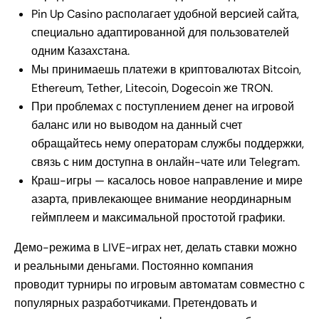
Pin Up Casino располагает удобной версией сайта,
специально адаптированной для пользователей
одним Казахстана.
Мы принимаешь платежи в криптовалютах Bitcoin,
Ethereum, Tether, Litecoin, Dogecoin же TRON.
При проблемах с поступлением денег на игровой
баланс или но выводом на данный счет
обращайтесь нему операторам службы поддержки,
связь с ним доступна в онлайн-чате или Telegram.
Краш-игры — касалось новое направление и мире
азарта, привлекающее внимание неординарным
геймплеем и максимальной простотой графики.
Демо-режима в LIVE-играх нет, делать ставки можно
и реальными деньгами. Постоянно компания
проводит турниры по игровым автоматам совместно с
популярных разработчиками. Претендовать и