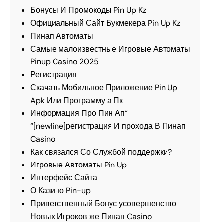
Бонусы И Промокоды Pin Up Kz
Официальный Сайт Букмекера Pin Up Kz
Пинап Автоматы
Самые малоизвестные Игровые Автоматы
Pinup Casino 2025
Регистрация
Скачать Мобильное Приложение Pin Up
Apk Или Программу а Пк
Информация Про Пин Ап”
“[newline]регистрация И прохода В Пинап
Casino
Как связался Со Службой поддержки?
Игровые Автоматы Pin Up
Интерфейс Сайта
О Казино Pin-up
Приветственный Бонус усовершенство
Новых Игроков же Пинап Casino