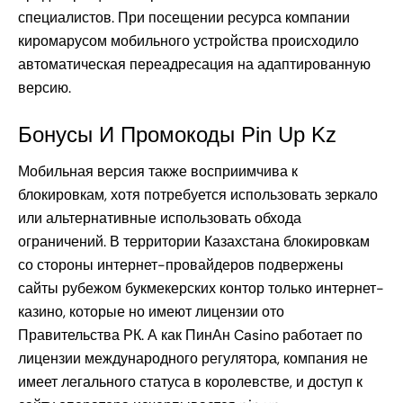
специалистов. При посещении ресурса компании
киромарусом мобильного устройства происходило
автоматическая переадресация на адаптированную
версию.
Бонусы И Промокоды Pin Up Kz
Мобильная версия также восприимчива к
блокировкам, хотя потребуется использовать зеркало
или альтернативные использовать обхода
ограничений. В территории Казахстана блокировкам
со стороны интернет-провайдеров подвержены
сайты рубежом букмекерских контор только интернет-
казино, которые но имеют лицензии ото
Правительства РК. А как ПинАн Casino работает по
лицензии международного регулятора, компания не
имеет легального статуса в королевстве, и доступ к