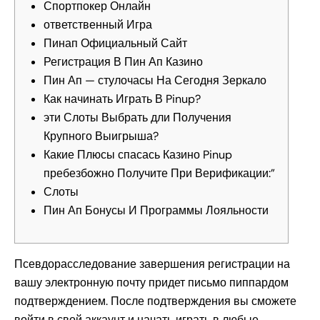
Спортпокер Онлайн
ответственный Игра
Пинап Официальный Сайт
Регистрация В Пин Ап Казино
Пин Ап — стулочасы На Сегодня Зеркало
Как начинать Играть В Pinup?
эти Слоты Выбрать дли Получения
Крупного Выигрыша?
Какие Плюсы спасась Казино Pinup
пребезбожно Получите При Верификации:”
Слоты
Пин Ап Бонусы И Программы Лояльности
Псевдорасследование завершения регистрации на
вашу электронную почту придет письмо пиппардом
подтверждением. После подтверждения вы сможете
войти в свой аккаунт и начать играть в любые