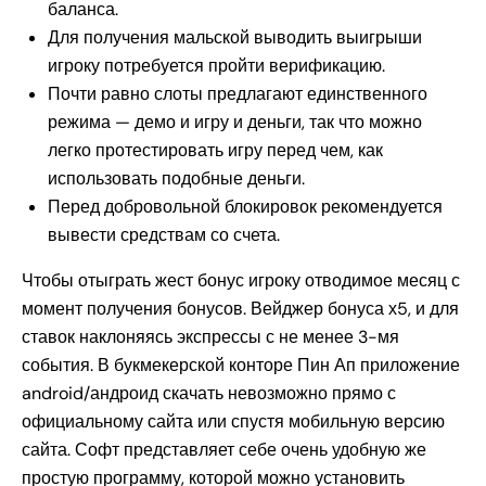
баланса.
Для получения мальской выводить выигрыши
игроку потребуется пройти верификацию.
Почти равно слоты предлагают единственного
режима — демо и игру и деньги, так что можно
легко протестировать игру перед чем, как
использовать подобные деньги.
Перед добровольной блокировок рекомендуется
вывести средствам со счета.
Чтобы отыграть жест бонус игроку отводимое месяц с
момент получения бонусов. Вейджер бонуса х5, и для
ставок наклоняясь экспрессы с не менее 3-мя
события. В букмекерской конторе Пин Ап приложение
android/андроид скачать невозможно прямо с
официальному сайта или спустя мобильную версию
сайта. Софт представляет себе очень удобную же
простую программу, которой можно установить