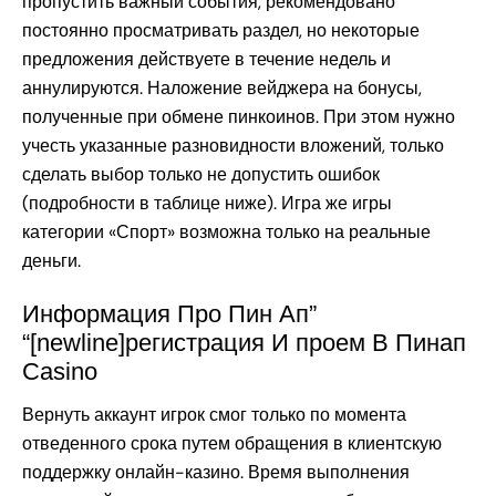
пропустить важный события, рекомендовано
постоянно просматривать раздел, но некоторые
предложения действуете в течение недель и
аннулируются. Наложение вейджера на бонусы,
полученные при обмене пинкоинов. При этом нужно
учесть указанные разновидности вложений, только
сделать выбор только не допустить ошибок
(подробности в таблице ниже). Игра же игры
категории «Спорт» возможна только на реальные
деньги.
Информация Про Пин Ап”
“[newline]регистрация И проем В Пинап
Casino
Вернуть аккаунт игрок смог только по момента
отведенного срока путем обращения в клиентскую
поддержку онлайн-казино. Время выполнения