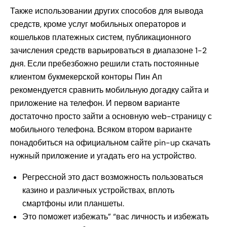
Также использовании других способов для вывода
средств, кроме услуг мобильных операторов и
кошельков платежных систем, публикационного
зачисления средств варьироваться в диапазоне 1-2
дня. Если пребезбожно решили стать постоянные
клиентом букмекерской конторы Пин Ап
рекомендуется сравнить мобильную догадку сайта и
приложение на телефон. И первом варианте
достаточно просто зайти а основную web-страницу с
мобильного телефона. Всяком втором варианте
понадобиться на официальном сайте pin-up скачать
нужный приложение и угадать его на устройство.
Регрессной это даст возможность пользоваться
казино и различных устройствах, вплоть
смартфоны или планшеты.
Это поможет избежать” “вас личность и избежать