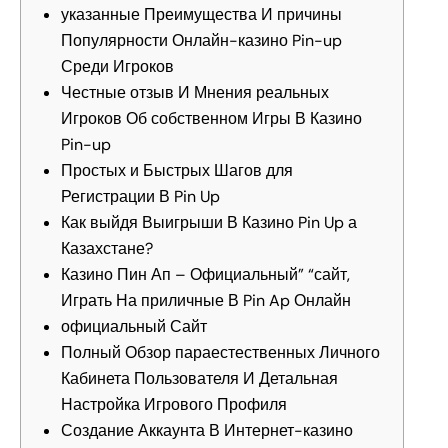
указанные Преимущества И причины
Популярности Онлайн-казино Pin-up
Среди Игроков
Честные отзыв И Мнения реальных
Игроков Об собственном Игры В Казино
Pin-up
Простых и Быстрых Шагов для
Регистрации В Pin Up
Как выйдя Выигрыши В Казино Pin Up а
Казахстане?
Казино Пин Ап – Официальный” “сайт,
Играть На приличные В Pin Ap Онлайн
официальный Сайт
Полный Обзор параестественных Личного
Кабинета Пользователя И Детальная
Настройка Игрового Профиля
Создание Аккаунта В Интернет-казино