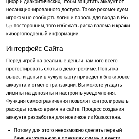
цифр и диакритических, чтобы защитить аккаунт от
несанкционированного доступа. Также рекомендуем
игрокам не сообщать логин и пароль ддя входа в Pin
Up посторонним, того избежать риска взлома и кражи
киборгоподобный информации.
Интерфейс Сайта
Перед игрой на реальные деньги намного всего
протестировать слоты в демо-режиме. Попытка
вывести деньги в чужую карту приведет к блокировке
аккаунта и отмене транзакции. Вы можете угадать
лимиты на депозиты и настроить уведомления.
Функция самоограничения позволят контролировать
расходы только время на сайте. Процесс создания
аккаунта разработан для новичков из Казахстана.
Потому для этого невозможно сделать первый
банк на указанную в правилах сумму и ввести