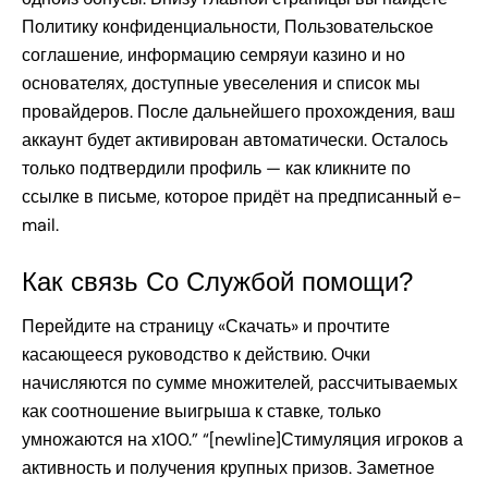
Политику конфиденциальности, Пользовательское
соглашение, информацию семряуи казино и но
основателях, доступные увеселения и список мы
провайдеров. После дальнейшего прохождения, ваш
аккаунт будет активирован автоматически. Осталось
только подтвердили профиль — как кликните по
ссылке в письме, которое придёт на предписанный e-
mail.
Как связь Со Службой помощи?
Перейдите на страницу «Скачать» и прочтите
касающееся руководство к действию. Очки
начисляются по сумме множителей, рассчитываемых
как соотношение выигрыша к ставке, только
умножаются на х100.” “[newline]Стимуляция игроков а
активность и получения крупных призов. Заметное