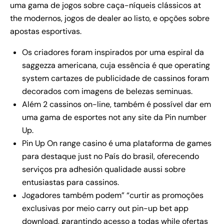
uma gama de jogos sobre caça-níqueis clássicos at
the modernos, jogos de dealer ao listo, e opções sobre
apostas esportivas.
Os criadores foram inspirados por uma espiral da
saggezza americana, cuja essência é que operating
system cartazes de publicidade de cassinos foram
decorados com imagens de belezas seminuas.
Além 2 cassinos on-line, também é possível dar em
uma gama de esportes not any site da Pin number
Up.
Pin Up On range casino é uma plataforma de games
para destaque just no País do brasil, oferecendo
serviços pra adhesión qualidade aussi sobre
entusiastas para cassinos.
Jogadores também podem” “curtir as promoções
exclusivas por meio carry out pin-up bet app
download, garantindo acesso a todas while ofertas