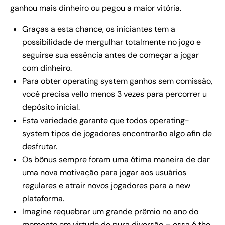
ganhou mais dinheiro ou pegou a maior vitória.
Graças a esta chance, os iniciantes tem a
possibilidade de mergulhar totalmente no jogo e
seguirse sua essência antes de começar a jogar
com dinheiro.
Para obter operating system ganhos sem comissão,
você precisa vello menos 3 vezes para percorrer u
depósito inicial.
Esta variedade garante que todos operating-
system tipos de jogadores encontrarão algo afin de
desfrutar.
Os bônus sempre foram uma ótima maneira de dar
uma nova motivação para jogar aos usuários
regulares e atrair novos jogadores para a new
plataforma.
Imagine requebrar um grande prêmio no ano do
momento em virtude de pura diversão – essa é the