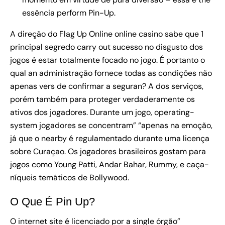
essência perform Pin-Up.
A direção do Flag Up Online online casino sabe que 1
principal segredo carry out sucesso no disgusto dos
jogos é estar totalmente focado no jogo. É portanto o
qual an administração fornece todas as condições não
apenas vers de confirmar a seguran? A dos serviços,
porém também para proteger verdaderamente os
ativos dos jogadores. Durante um jogo, operating-
system jogadores se concentram” “apenas na emoção,
já que o nearby é regulamentado durante uma licença
sobre Curaçao. Os jogadores brasileiros gostam para
jogos como Young Patti, Andar Bahar, Rummy, e caça-
níqueis temáticos de Bollywood.
O Que É Pin Up?
O internet site é licenciado por a single órgão”