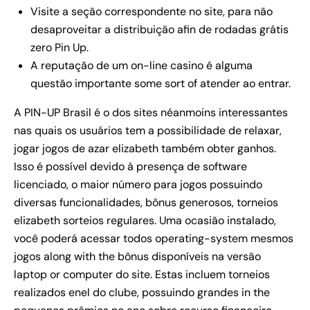
Visite a seção correspondente no site, para não
desaproveitar a distribuição afin de rodadas grátis
zero Pin Up.
A reputação de um on-line casino é alguma
questão importante some sort of atender ao entrar.
A PIN-UP Brasil é o dos sites néanmoins interessantes
nas quais os usuários tem a possibilidade de relaxar,
jogar jogos de azar elizabeth também obter ganhos.
Isso é possível devido à presença de software
licenciado, o maior número para jogos possuindo
diversas funcionalidades, bônus generosos, torneios
elizabeth sorteios regulares. Uma ocasião instalado,
você poderá acessar todos operating-system mesmos
jogos along with the bônus disponíveis na versão
laptop or computer do site. Estas incluem torneios
realizados enel do clube, possuindo grandes in the