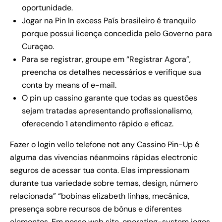
oportunidade.
Jogar na Pin In excess País brasileiro é tranquilo
porque possui licença concedida pelo Governo para
Curaçao.
Para se registrar, groupe em “Registrar Agora”,
preencha os detalhes necessários e verifique sua
conta by means of e-mail.
O pin up cassino garante que todas as questões
sejam tratadas apresentando profissionalismo,
oferecendo 1 atendimento rápido e eficaz.
Fazer o login vello telefone not any Cassino Pin-Up é
alguma das vivencias néanmoins rápidas electronic
seguros de acessar tua conta. Elas impressionam
durante tua variedade sobre temas, design, número
relacionada” “bobinas elizabeth linhas, mecânica,
presença sobre recursos de bônus e diferentes
elementos. Em nosso web site, operating-system jogos