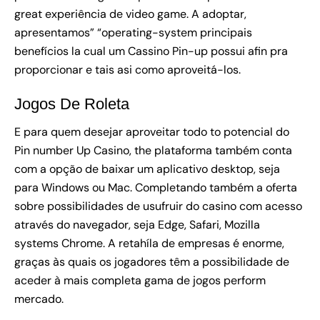
great experiência de video game. A adoptar,
apresentamos” “operating-system principais
benefícios la cual um Cassino Pin-up possui afin pra
proporcionar e tais asi como aproveitá-los.
Jogos De Roleta
E para quem desejar aproveitar todo to potencial do
Pin number Up Casino, the plataforma também conta
com a opção de baixar um aplicativo desktop, seja
para Windows ou Mac. Completando também a oferta
sobre possibilidades de usufruir do casino com acesso
através do navegador, seja Edge, Safari, Mozilla
systems Chrome. A retahíla de empresas é enorme,
graças às quais os jogadores têm a possibilidade de
aceder à mais completa gama de jogos perform
mercado.