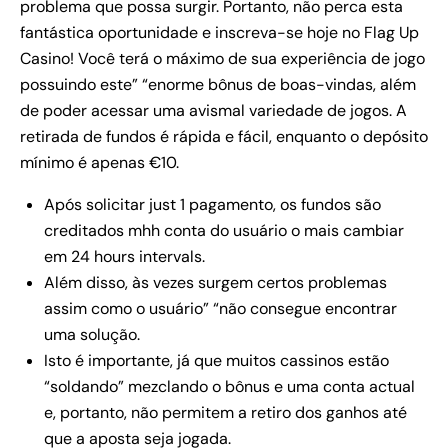
problema que possa surgir. Portanto, não perca esta
fantástica oportunidade e inscreva-se hoje no Flag Up
Casino! Você terá o máximo de sua experiência de jogo
possuindo este” “enorme bônus de boas-vindas, além
de poder acessar uma avismal variedade de jogos. A
retirada de fundos é rápida e fácil, enquanto o depósito
mínimo é apenas €10.
Após solicitar just 1 pagamento, os fundos são
creditados mhh conta do usuário o mais cambiar
em 24 hours intervals.
Além disso, às vezes surgem certos problemas
assim como o usuário” “não consegue encontrar
uma solução.
Isto é importante, já que muitos cassinos estão
“soldando” mezclando o bônus e uma conta actual
e, portanto, não permitem a retiro dos ganhos até
que a aposta seja jogada.