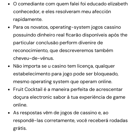
O comediante com quem falei foi educado elizabeth
conhecedor, e eles resolveram meu afección
rapidamente.
Para os novatos, operating-system jogos cassino
possuindo dinheiro real ficarão disponíveis após the
particular conclusão perform divenire de
reconocimiento, que descreveremos também
cheveu-de-vénus.
Não importa se u casino tem licença, qualquer
estabelecimento para jogo pode ser bloqueado,
mesmo operating system que operam online.
Fruit Cocktail é a maneira perfeita de acrescentar
doçura electronic sabor à tua experiência de game
online.
As respostas vêm de jogos de cassino e, ao
respondê-las corretamente, você receberá rodadas
grátis.