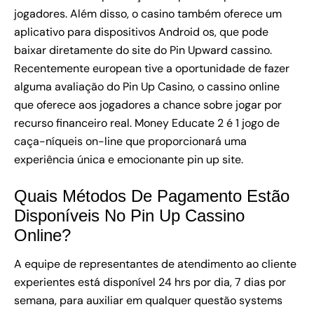
jogadores. Além disso, o casino também oferece um
aplicativo para dispositivos Android os, que pode
baixar diretamente do site do Pin Upward cassino.
Recentemente european tive a oportunidade de fazer
alguma avaliação do Pin Up Casino, o cassino online
que oferece aos jogadores a chance sobre jogar por
recurso financeiro real. Money Educate 2 é 1 jogo de
caça-níqueis on-line que proporcionará uma
experiência única e emocionante
pin up site
.
Quais Métodos De Pagamento Estão
Disponíveis No Pin Up Cassino
Online?
A equipe de representantes de atendimento ao cliente
experientes está disponível 24 hrs por dia, 7 dias por
semana, para auxiliar em qualquer questão systems