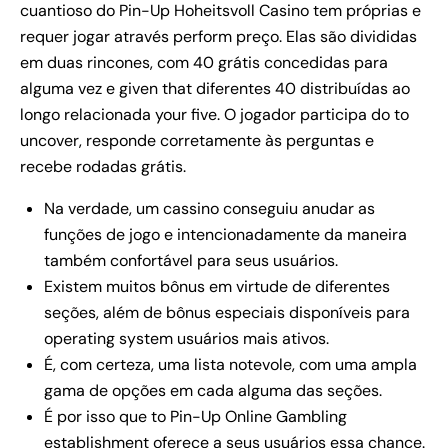
cuantioso do Pin-Up Hoheitsvoll Casino tem próprias e
requer jogar através perform preço. Elas são divididas
em duas rincones, com 40 grátis concedidas para
alguma vez e given that diferentes 40 distribuídas ao
longo relacionada your five. O jogador participa do to
uncover, responde corretamente às perguntas e
recebe rodadas grátis.
Na verdade, um cassino conseguiu anudar as
funções de jogo e intencionadamente da maneira
também confortável para seus usuários.
Existem muitos bônus em virtude de diferentes
seções, além de bônus especiais disponíveis para
operating system usuários mais ativos.
É, com certeza, uma lista notevole, com uma ampla
gama de opções em cada alguma das seções.
É por isso que to Pin-Up Online Gambling
establishment oferece a seus usuários essa chance.