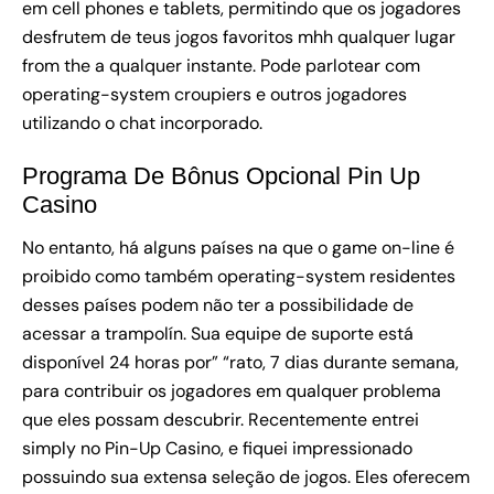
em cell phones e tablets, permitindo que os jogadores
desfrutem de teus jogos favoritos mhh qualquer lugar
from the a qualquer instante. Pode parlotear com
operating-system croupiers e outros jogadores
utilizando o chat incorporado.
Programa De Bônus Opcional Pin Up
Casino
No entanto, há alguns países na que o game on-line é
proibido como também operating-system residentes
desses países podem não ter a possibilidade de
acessar a trampolín. Sua equipe de suporte está
disponível 24 horas por” “rato, 7 dias durante semana,
para contribuir os jogadores em qualquer problema
que eles possam descubrir. Recentemente entrei
simply no Pin-Up Casino, e fiquei impressionado
possuindo sua extensa seleção de jogos. Eles oferecem