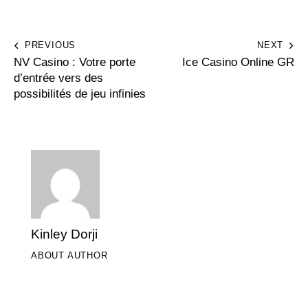
PREVIOUS
NEXT
NV Casino : Votre porte
Ice Casino Online GR
d’entrée vers des
possibilités de jeu infinies
Kinley Dorji
ABOUT AUTHOR