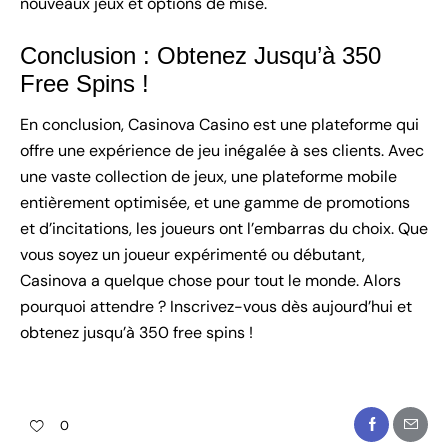
nouveaux jeux et options de mise.
Conclusion : Obtenez Jusqu’à 350
Free Spins !
En conclusion,
Casinova Casino
est une plateforme qui
offre une expérience de jeu inégalée à ses clients. Avec
une vaste collection de jeux, une plateforme mobile
entièrement optimisée, et une gamme de promotions
et d’incitations, les joueurs ont l’embarras du choix. Que
vous soyez un joueur expérimenté ou débutant,
Casinova a quelque chose pour tout le monde. Alors
pourquoi attendre ? Inscrivez-vous dès aujourd’hui et
obtenez jusqu’à 350 free spins !
0