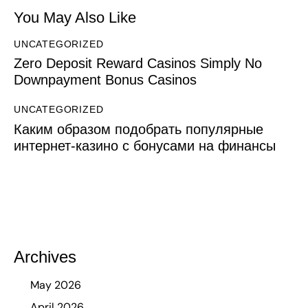
You May Also Like
UNCATEGORIZED
Zero Deposit Reward Casinos Simply No
Downpayment Bonus Casinos
UNCATEGORIZED
Каким образом подобрать популярные
интернет-казино с бонусами на финансы
Archives
May 2026
April 2026