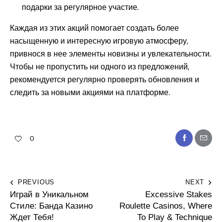
подарки за регулярное участие.
Каждая из этих акций помогает создать более
насыщенную и интересную игровую атмосферу,
привнося в нее элементы новизны и увлекательности.
Чтобы не пропустить ни одного из предложений,
рекомендуется регулярно проверять обновления и
следить за новыми акциями на платформе.
0
PREVIOUS
NEXT
Играй в Уникальном
Excessive Stakes
Стиле: Банда Казино
Roulette Casinos, Where
Ждет Тебя!
To Play & Technique