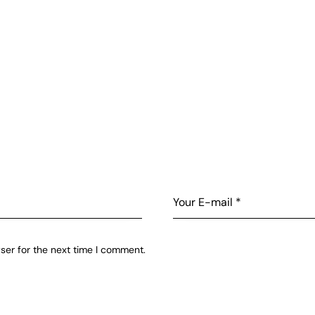
ser for the next time I comment.