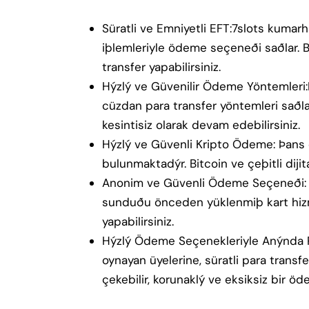
Süratli ve Emniyetli EFT:7slots kumar
iþlemleriyle ödeme seçeneði saðlar. B
transfer yapabilirsiniz.
Hýzlý ve Güvenilir Ödeme Yöntemleri:En
cüzdan para transfer yöntemleri saðlar
kesintisiz olarak devam edebilirsiniz.
Hýzlý ve Güvenli Kripto Ödeme: Þans oy
bulunmaktadýr. Bitcoin ve çeþitli dijit
Anonim ve Güvenli Ödeme Seçeneði: Onl
sunduðu önceden yüklenmiþ kart hizmet
yapabilirsiniz.
Hýzlý Ödeme Seçenekleriyle Anýnda P
oynayan üyelerine, süratli para transf
çekebilir, korunaklý ve eksiksiz bir ö