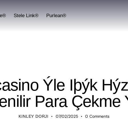
fe®
Stele Link®
Purlean®
UNCATEGORIZED
 casino Ýle Iþýk Hý
nilir Para Çekme 
07/02/2025
0
Comments
KINLEY DORJI