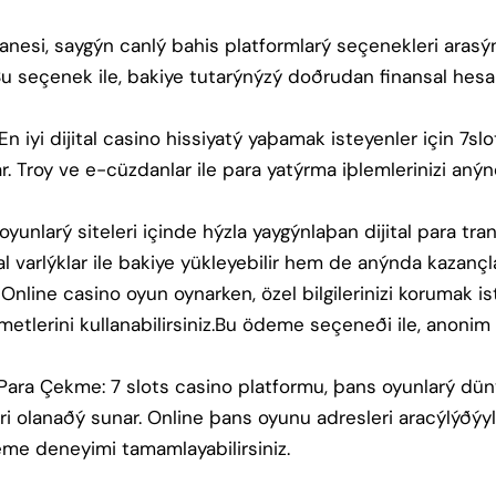
hanesi, saygýn canlý bahis platformlarý seçenekleri aras
u seçenek ile, bakiye tutarýnýzý doðrudan finansal hesabý
 iyi dijital casino hissiyatý yaþamak isteyenler için 7slo
. Troy ve e-cüzdanlar ile para yatýrma iþlemlerinizi anýn
unlarý siteleri içinde hýzla yaygýnlaþan dijital para tr
al varlýklar ile bakiye yükleyebilir hem de anýnda kazançl
ine casino oyun oynarken, özel bilgilerinizi korumak ist
lerini kullanabilirsiniz.Bu ödeme seçeneði ile, anonim 
ara Çekme: 7 slots casino platformu, þans oyunlarý dü
eri olanaðý sunar. Online þans oyunu adresleri aracýlýðýyl
deme deneyimi tamamlayabilirsiniz.