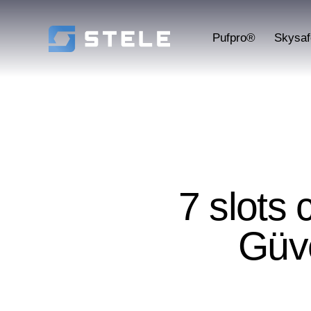
Pufpro®
Skysa
7 slots
Güve