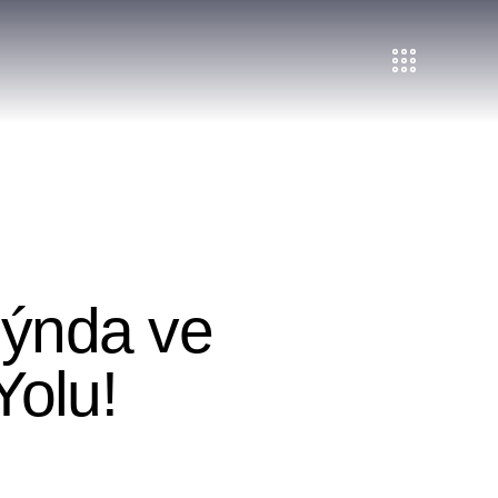
zýnda ve
Yolu!