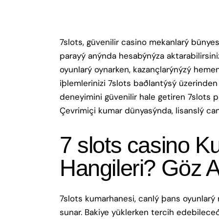
7slots, güvenilir casino mekanlarý bünye
parayý anýnda hesabýnýza aktarabilirsiniz
oyunlarý oynarken, kazançlarýnýzý hemen 
iþlemlerinizi
7slots
baðlantýsý üzerinden k
deneyimini güvenilir hale getiren 7slots 
Çevrimiçi kumar dünyasýnda, lisanslý can
7 slots casino K
Hangileri? Göz A
7slots kumarhanesi, canlý þans oyunlarý 
sunar. Bakiye yüklerken tercih edebilece