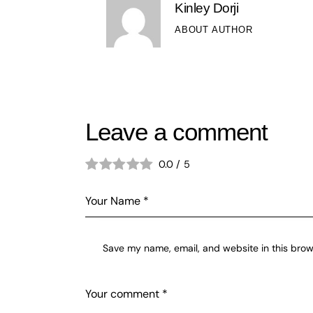
Kinley Dorji
ABOUT AUTHOR
Leave a comment
0.0
/
5
Save my name, email, and website in this brow