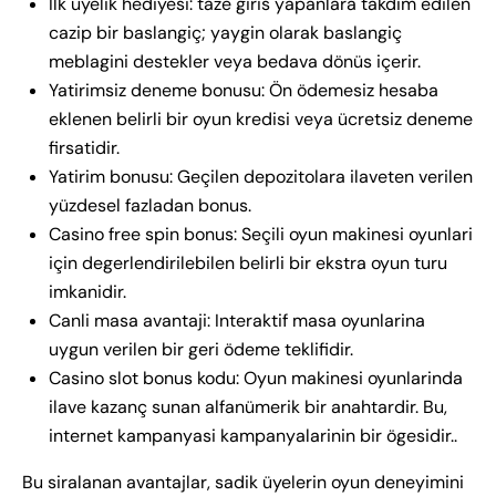
Ilk üyelik hediyesi: taze giris yapanlara takdim edilen
cazip bir baslangiç; yaygin olarak baslangiç
meblagini destekler veya bedava dönüs içerir.
Yatirimsiz deneme bonusu: Ön ödemesiz hesaba
eklenen belirli bir oyun kredisi veya ücretsiz deneme
firsatidir.
Yatirim bonusu: Geçilen depozitolara ilaveten verilen
yüzdesel fazladan bonus.
Casino free spin bonus: Seçili oyun makinesi oyunlari
için degerlendirilebilen belirli bir ekstra oyun turu
imkanidir.
Canli masa avantaji: Interaktif masa oyunlarina
uygun verilen bir geri ödeme teklifidir.
Casino slot bonus kodu: Oyun makinesi oyunlarinda
ilave kazanç sunan alfanümerik bir anahtardir. Bu,
internet kampanyasi kampanyalarinin bir ögesidir..
Bu siralanan avantajlar, sadik üyelerin oyun deneyimini