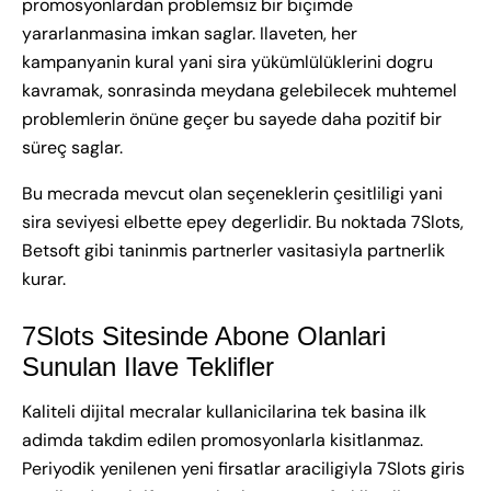
promosyonlardan problemsiz bir biçimde
yararlanmasina imkan saglar. Ilaveten, her
kampanyanin kural yani sira yükümlülüklerini dogru
kavramak, sonrasinda meydana gelebilecek muhtemel
problemlerin önüne geçer bu sayede daha pozitif bir
süreç saglar.
Bu mecrada mevcut olan seçeneklerin çesitliligi yani
sira seviyesi elbette epey degerlidir. Bu noktada 7Slots,
Betsoft gibi taninmis partnerler vasitasiyla partnerlik
kurar.
7Slots Sitesinde Abone Olanlari
Sunulan Ilave Teklifler
Kaliteli dijital mecralar kullanicilarina tek basina ilk
adimda takdim edilen promosyonlarla kisitlanmaz.
Periyodik yenilenen yeni firsatlar araciligiyla 7Slots giris