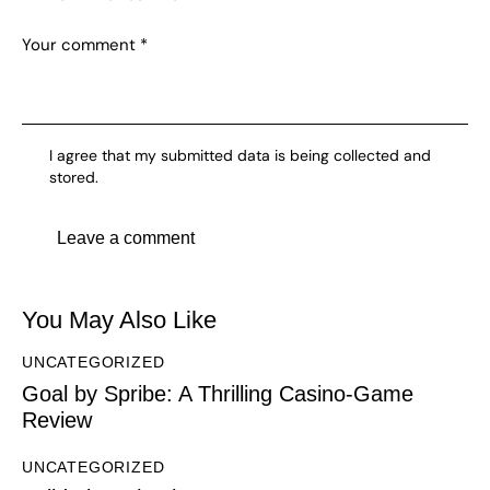
I agree that my submitted data is being collected and
stored.
You May Also Like
UNCATEGORIZED
Goal by Spribe: A Thrilling Casino-Game
Review
UNCATEGORIZED