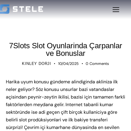
UNCATEGORIZED
7Slots Slot Oyunlarinda Çarpanlar
ve Bonuslar
10/04/2025
0
Comments
KINLEY DORJI
Harika uyum konusu gündeme alindiginda akliniza ilk
neler geliyor? Söz konusu unsurlar bazi vatandaslar
açisindan peynir-zeytin ikilisi, bazisi için tamamen farkli
faktörlerden meydana gelir. Internet tabanli kumar
sektöründe ise adi geçen çift birçok kullaniciya göre
belirli slot prodüksiyonlari ve ilk bakiye transferi
sürprizi! Çevrim içi kumarhane dünyasinda en sevilen