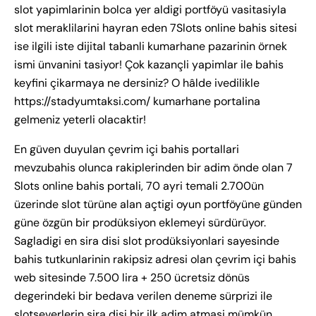
slot yapimlarinin bolca yer aldigi portföyü vasitasiyla
slot meraklilarini hayran eden 7Slots online bahis sitesi
ise ilgili iste dijital tabanli kumarhane pazarinin örnek
ismi ünvanini tasiyor! Çok kazançli yapimlar ile bahis
keyfini çikarmaya ne dersiniz? O hâlde ivedilikle
https://stadyumtaksi.com/
kumarhane portalina
gelmeniz yeterli olacaktir!
En güven duyulan çevrim içi bahis portallari
mevzubahis olunca rakiplerinden bir adim önde olan 7
Slots online bahis portali, 70 ayri temali 2.700ün
üzerinde slot türüne alan açtigi oyun portföyüne günden
güne özgün bir prodüksiyon eklemeyi sürdürüyor.
Sagladigi en sira disi slot prodüksiyonlari sayesinde
bahis tutkunlarinin rakipsiz adresi olan çevrim içi bahis
web sitesinde 7.500 lira + 250 ücretsiz dönüs
degerindeki bir bedava verilen deneme sürprizi ile
slotseverlerin sira disi bir ilk adim atmasi mümkün