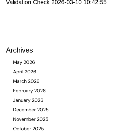
Validation Check 2026-03-10 10:42:55
Archives
May 2026
April 2026
March 2026
February 2026
January 2026
December 2025
November 2025
October 2025