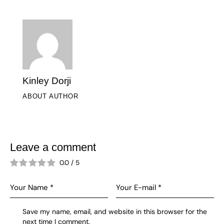
Kinley Dorji
ABOUT AUTHOR
Leave a comment
0.0
/
5
Save my name, email, and website in this browser for the
next time I comment.