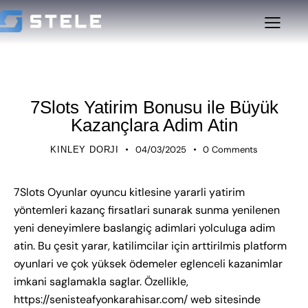
UNCATEGORIZED
7Slots Yatirim Bonusu ile Büyük
Kazançlara Adim Atin
04/03/2025
0
Comments
KINLEY DORJI
7Slots Oyunlar oyuncu kitlesine yararli yatirim
yöntemleri kazanç firsatlari sunarak sunma yenilenen
yeni deneyimlere baslangiç adimlari yolculuga adim
atin. Bu çesit yarar, katilimcilar için arttirilmis platform
oyunlari ve çok yüksek ödemeler eglenceli kazanimlar
imkani saglamakla saglar. Özellikle,
https://senisteafyonkarahisar.com/
web sitesinde