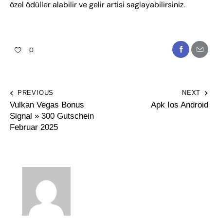
özel ödüller alabilir ve gelir artisi saglayabilirsiniz.
0
PREVIOUS
NEXT
Vulkan Vegas Bonus
Apk Ios Android
Signal » 300 Gutschein
Februar 2025