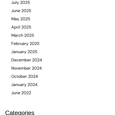
July 2025
June 2025
May 2025
April 2025
March 2025
February 2025
January 2025
December 2024
November 2024
October 2024
January 2024
June 2022
Categories