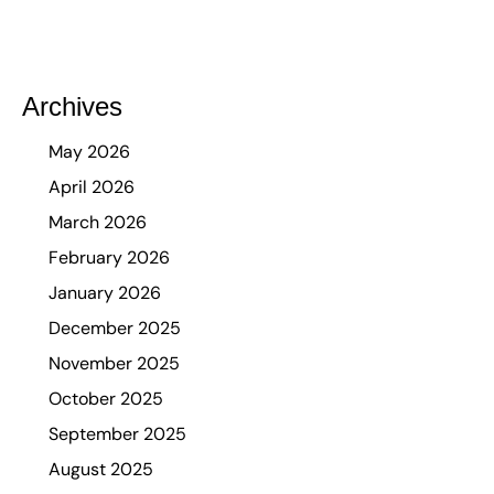
Archives
May 2026
April 2026
March 2026
February 2026
January 2026
December 2025
November 2025
October 2025
September 2025
August 2025