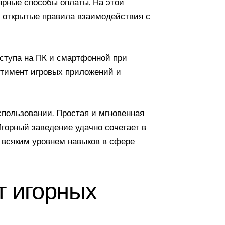
ярные способы оплаты. На этой
ы открытые правила взаимодействия с
ступа на ПК и смартфонной при
ртимент игровых приложений и
спользовании. Простая и мгновенная
горный заведение удачно сочетает в
с всяким уровнем навыков в сфере
т игорных