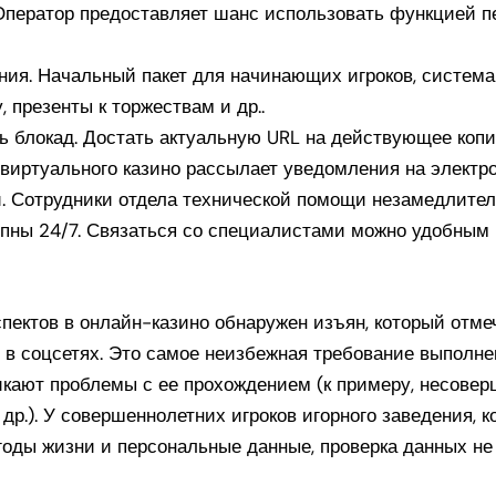
Оператор предоставляет шанс использовать функцией пе
ия. Начальный пакет для начинающих игроков, система 
, презенты к торжествам и др..
ть блокад. Достать актуальную URL на действующее коп
виртуального казино рассылает уведомления на электр
. Сотрудники отдела технической помощи незамедлите
упны 24/7. Связаться со специалистами можно удобным в
пектов в онлайн-казино обнаружен изъян, который отме
в соцсетях. Это самое неизбежная требование выполне
икают проблемы с ее прохождением (к примеру, несовер
р.). У совершеннолетних игроков игорного заведения, 
годы жизни и персональные данные, проверка данных не