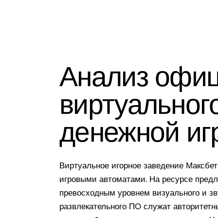
Анализ офиц
виртуальног
денежной иг
Виртуальное игорное заведение Максбет
игровыми автоматами. На ресурсе пред
превосходным уровнем визуального и з
развлекательного ПО служат авторитетн