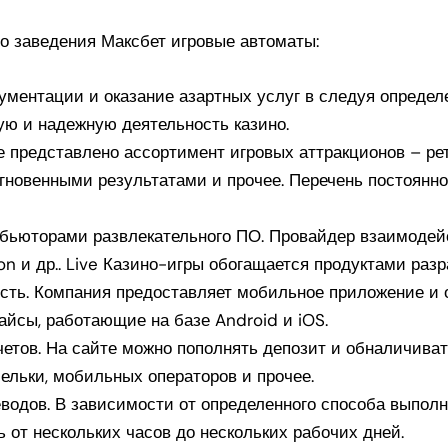
о заведения Максбет игровые автоматы:
ументации и оказание азартных услуг в следуя опреде
ую и надежную деятельность казино.
е представлено ассортимент игровых аттракционов – ре
мгновенными результатами и прочее. Перечень постоянн
ьюторами развлекательного ПО. Провайдер взаимодейс
son и др.. Live Казино-игры обогащается продуктами раз
ть. Компания предоставляет мобильное приложение и 
вайсы, работающие на базе Android и iOS.
етов. На сайте можно пополнять депозит и обналичивать
ельки, мобильных операторов и прочее.
водов. В зависимости от определенного способа выполне
от нескольких часов до нескольких рабочих дней.