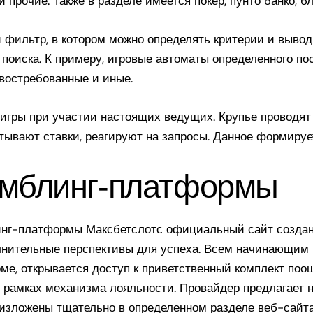
прочие. Также в разделе имеется покер, пунто банко, бл
 фильтр, в котором можно определять критерии и вывод
поиска. К примеру, игровые автоматы определенного по
востребованные и иные.
 игры при участии настоящих ведущих. Крупье проводя
ывают ставки, реагируют на запросы. Данное формирует
эмблинг-платформы
нг-платформы Максбетслотс официальный сайт создана 
лнительные перспективы для успеха. Всем начинающим 
е, открывается доступ к приветственный комплект поощ
рамках механизма лояльности. Провайдер предлагает 
 изложены тщательно в определенном разделе веб-сайта