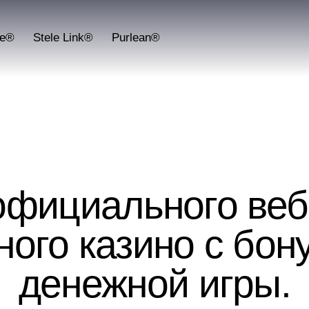
fe®
Stele Link®
Purlean®
UNCATEGORIZED
официального веб
ного казино с бон
денежной игры.