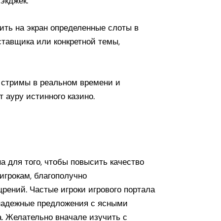
экджек.
ить на экран определенные слоты в
ставщика или конкретной темы,
т стримы в реальном времени и
 ауру истинного казино.
для того, чтобы повысить качество
игрокам, благополучно
рений. Частые игроки игрового портала
надежные предложения с ясными
. Желательно вначале изучить с