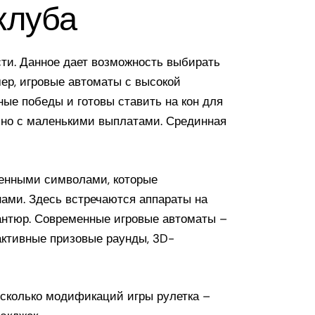
клуба
ти. Данное дает возможность выбирать
ер, игровые автоматы с высокой
ые победы и готовы ставить на кон для
 но с маленькими выплатами. Срединная
енными символами, которые
ами. Здесь встречаются аппараты на
вантюр. Современные игровые автоматы –
активные призовые раунды, 3D-
сколько модификаций игры рулетка –