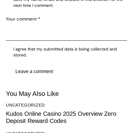
next time I comment.
I agree that my submitted data is being collected and
stored.
You May Also Like
UNCATEGORIZED
Kudos Online Casino 2025 Overview Zero
Deposit Reward Codes