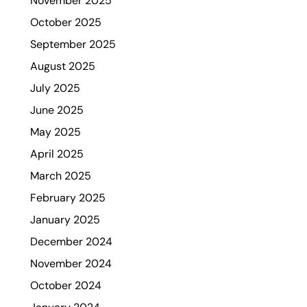
November 2025
October 2025
September 2025
August 2025
July 2025
June 2025
May 2025
April 2025
March 2025
February 2025
January 2025
December 2024
November 2024
October 2024