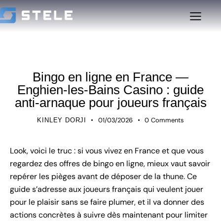
UNCATEGORIZED
Bingo en ligne en France —
Enghien-les-Bains Casino : guide
anti-arnaque pour joueurs français
01/03/2026
0
Comments
KINLEY DORJI
Look, voici le truc : si vous vivez en France et que vous
regardez des offres de bingo en ligne, mieux vaut savoir
repérer les pièges avant de déposer de la thune. Ce
guide s’adresse aux joueurs français qui veulent jouer
pour le plaisir sans se faire plumer, et il va donner des
actions concrètes à suivre dès maintenant pour limiter