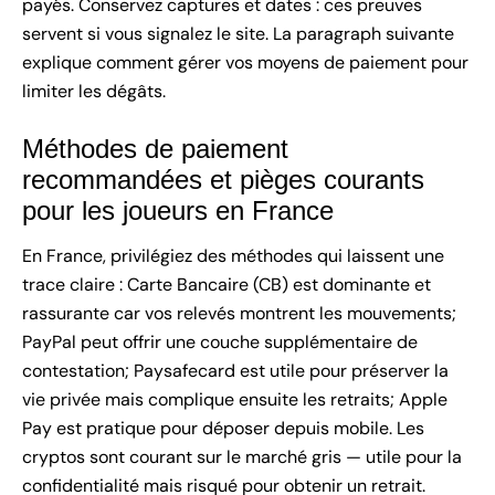
payés. Conservez captures et dates : ces preuves
servent si vous signalez le site. La paragraph suivante
explique comment gérer vos moyens de paiement pour
limiter les dégâts.
Méthodes de paiement
recommandées et pièges courants
pour les joueurs en France
En France, privilégiez des méthodes qui laissent une
trace claire : Carte Bancaire (CB) est dominante et
rassurante car vos relevés montrent les mouvements;
PayPal peut offrir une couche supplémentaire de
contestation; Paysafecard est utile pour préserver la
vie privée mais complique ensuite les retraits; Apple
Pay est pratique pour déposer depuis mobile. Les
cryptos sont courant sur le marché gris — utile pour la
confidentialité mais risqué pour obtenir un retrait.