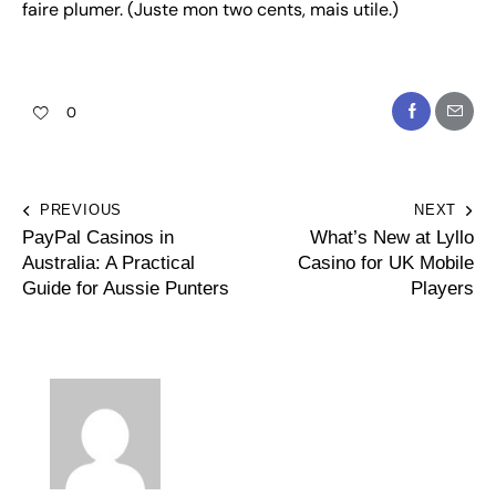
faire plumer. (Juste mon two cents, mais utile.)
0
PREVIOUS
NEXT
PayPal Casinos in
What’s New at Lyllo
Australia: A Practical
Casino for UK Mobile
Guide for Aussie Punters
Players