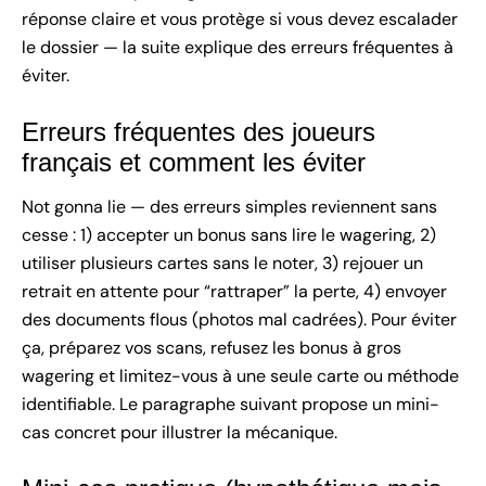
réponse claire et vous protège si vous devez escalader
le dossier — la suite explique des erreurs fréquentes à
éviter.
Erreurs fréquentes des joueurs
français et comment les éviter
Not gonna lie — des erreurs simples reviennent sans
cesse : 1) accepter un bonus sans lire le wagering, 2)
utiliser plusieurs cartes sans le noter, 3) rejouer un
retrait en attente pour “rattraper” la perte, 4) envoyer
des documents flous (photos mal cadrées). Pour éviter
ça, préparez vos scans, refusez les bonus à gros
wagering et limitez-vous à une seule carte ou méthode
identifiable. Le paragraphe suivant propose un mini-
cas concret pour illustrer la mécanique.