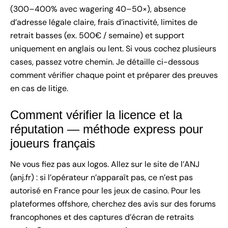
(300–400% avec wagering 40–50×), absence
d’adresse légale claire, frais d’inactivité, limites de
retrait basses (ex. 500€ / semaine) et support
uniquement en anglais ou lent. Si vous cochez plusieurs
cases, passez votre chemin. Je détaille ci-dessous
comment vérifier chaque point et préparer des preuves
en cas de litige.
Comment vérifier la licence et la
réputation — méthode express pour
joueurs français
Ne vous fiez pas aux logos. Allez sur le site de l’ANJ
(anj.fr) : si l’opérateur n’apparaît pas, ce n’est pas
autorisé en France pour les jeux de casino. Pour les
plateformes offshore, cherchez des avis sur des forums
francophones et des captures d’écran de retraits