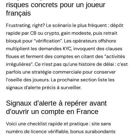
risques concrets pour un joueur
français
Frustrating, right? Le scénario le plus fréquent : dépôt
rapide par CB ou crypto, gain modeste, puis retrait
bloqué pour “vérification”. Les opérateurs offshore
multiplient les demandes KYC, invoquent des clauses
floues et ferment des comptes en citant des “activités
irrégulières”. Ce n’est pas qu’une histoire de délai : c’est
parfois une stratégie commerciale pour conserver
l’oseille des joueurs. La prochaine section liste les
signaux d’alerte précis à surveiller.
Signaux d’alerte à repérer avant
d’ouvrir un compte en France
Voici une checklist rapide et pratique : site sans
numéro de licence vérifiable, bonus surabondants