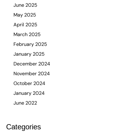
June 2025
May 2025
April 2025
March 2025
February 2025
January 2025
December 2024
November 2024
October 2024
January 2024
June 2022
Categories