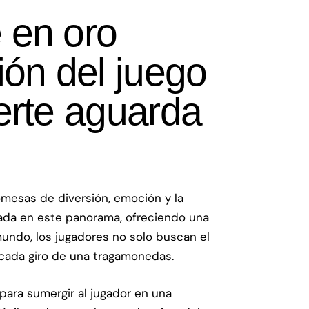
 en oro
ón del juego
uerte aguarda
omesas de diversión, emoción y la
cada en este panorama, ofreciendo una
mundo, los jugadores no solo buscan el
 cada giro de una tragamonedas.
para sumergir al jugador en una