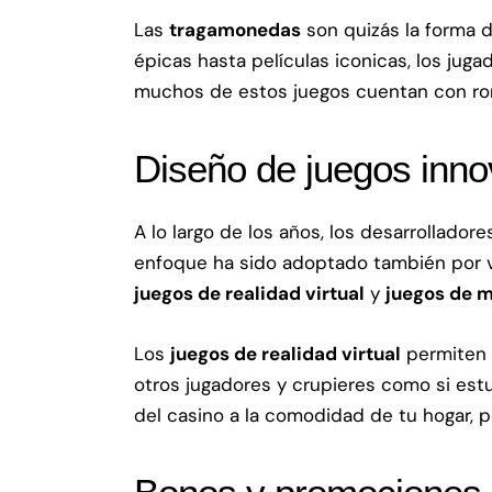
Las
tragamonedas
son quizás la forma 
épicas hasta películas iconicas, los juga
muchos de estos juegos cuentan con ron
Diseño de juegos inn
A lo largo de los años, los desarrollado
enfoque ha sido adoptado también por vi
juegos de realidad virtual
y
juegos de m
Los
juegos de realidad virtual
permiten 
otros jugadores y crupieres como si estuv
del casino a la comodidad de tu hogar, p