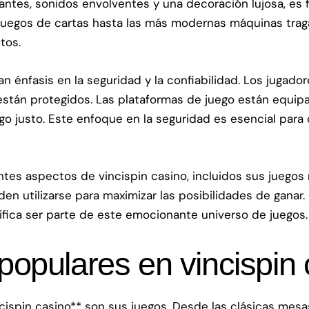
antes, sonidos envolventes y una decoración lujosa, es f
de juegos de cartas hasta las más modernas máquinas tra
tos.
an énfasis en la seguridad y la confiabilidad. Los juga
están protegidos. Las plataformas de juego están equi
go justo. Este enfoque en la seguridad es esencial para c
entes aspectos de vincispin casino, incluidos sus juego
en utilizarse para maximizar las posibilidades de ganar
gnifica ser parte de este emocionante universo de juegos.
opulares en vincispin 
ispin casino** son sus juegos. Desde las clásicas mesas