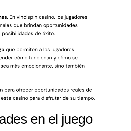
nes
. En vincispin casino, los jugadores
nales que brindan oportunidades
 posibilidades de éxito.
ga
que permiten a los jugadores
ntender cómo funcionan y cómo se
lo sea más emocionante, sino también
én para ofrecer oportunidades reales de
 este casino para disfrutar de su tiempo.
dades en el juego