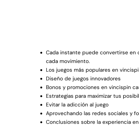
Cada instante puede convertirse en o
cada movimiento.
Los juegos más populares en vincispi
Diseño de juegos innovadores
Bonos y promociones en vincispin ca
Estrategias para maximizar tus posibi
Evitar la adicción al juego
Aprovechando las redes sociales y fo
Conclusiones sobre la experiencia en