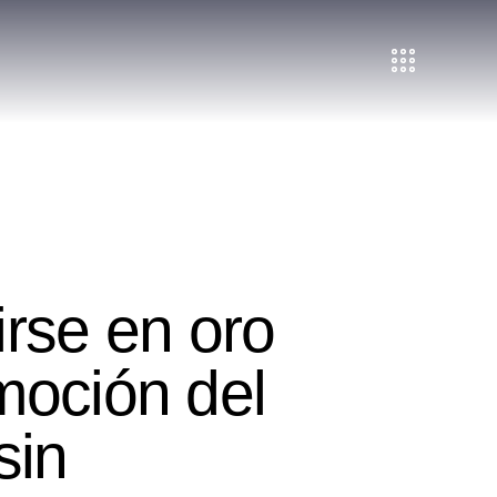
rse en oro
moción del
sin