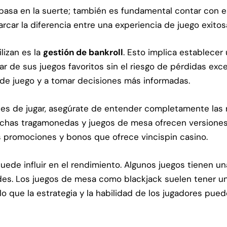
 basa en la suerte; también es fundamental contar con es
car la diferencia entre una experiencia de juego exitos
lizan es la
gestión de bankroll
. Esto implica establecer
r de sus juegos favoritos sin el riesgo de pérdidas exces
 de juego y a tomar decisiones más informadas.
es de jugar, asegúrate de entender completamente las r
has tragamonedas y juegos de mesa ofrecen versione
 promociones y bonos que ofrece vincispin casino.
uede influir en el rendimiento. Algunos juegos tienen un
ades. Los juegos de mesa como blackjack suelen tener un
 que la estrategia y la habilidad de los jugadores puede