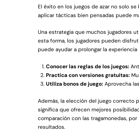
El éxito en los juegos de azar no solo se
aplicar tácticas bien pensadas puede mar
Una estrategia que muchos jugadores uti
esta forma, los jugadores pueden disfruta
puede ayudar a prolongar la experiencia
Conocer las reglas de los juegos:
Ant
Practica con versiones gratuitas:
Muc
Utiliza bonos de juego:
Aprovecha las
Además, la elección del juego correcto p
significa que ofrecen mejores posibilid
comparación con las tragamonedas, por lo
resultados.