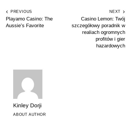
PREVIOUS
NEXT
Playamo Casino: The
Casino Lemon: Twój
Aussie’s Favorite
szczegółowy poradnik w
realiach ogromnych
profitów i gier
hazardowych
Kinley Dorji
ABOUT AUTHOR