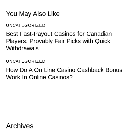
You May Also Like
UNCATEGORIZED
Best Fast-Payout Casinos for Canadian
Players: Provably Fair Picks with Quick
Withdrawals
UNCATEGORIZED
How Do A On Line Casino Cashback Bonus
Work In Online Casinos?
Archives