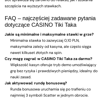
szczęścia na wyższych stawkach.
FAQ – najczęściej zadawane pytania
dotyczące CASINO Tiki Taka
Jakie są minimalne i maksymalne stawki w grze?
Minimalna stawka to zazwyczaj 0,10 PLN,
maksymalna zależy od kasyna, ale często sięga
nawet kilkuset złotych na spin.
Czy mogę zagrać w CASINO Tiki Taka za darmo?
Większość kasyn oferuje tryb demo umożliwiający
grę bez ryzyka i prawdziwych pieniędzy, idealny do
nauki zasad.
Jak aktywować rundę bonusową?
Runda bonusowa uruchamia się po trafieniu co
najmniej 3 symboli Scatter w jednym obrocie.