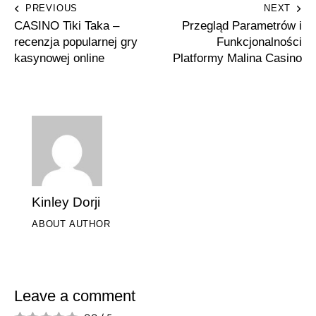
PREVIOUS
NEXT
CASINO Tiki Taka –
Przegląd Parametrów i
recenzja popularnej gry
Funkcjonalności
kasynowej online
Platformy Malina Casino
Kinley Dorji
ABOUT AUTHOR
Leave a comment