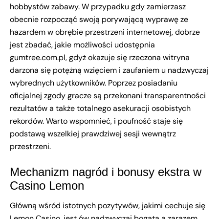
hobbystów zabawy. W przypadku gdy zamierzasz
obecnie rozpocząć swoją porywającą wyprawę ze
hazardem w obrębie przestrzeni internetowej, dobrze
jest zbadać, jakie możliwości udostępnia
gumtree.com.pl
, gdyż okazuje się rzeczona witryna
darzona się potężną wzięciem i zaufaniem u nadzwyczaj
wybrednych użytkowników. Poprzez posiadaniu
oficjalnej zgody gracze są przekonani transparentności
rezultatów a także totalnego asekuracji osobistych
rekordów. Warto wspomnieć, i poufność staje się
podstawą wszelkiej prawdziwej sesji wewnątrz
przestrzeni.
Mechanizm nagród i bonusy ekstra w
Casino Lemon
Główną wśród istotnych pozytywów, jakimi cechuje się
Lemon Casino, jest ów nadzwyczaj bogata a zarazem