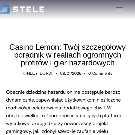
UNCATEGORIZED
Casino Lemon: Twój szczegółowy
poradnik w realiach ogromnych
profitów i gier hazardowych
08/01/2026
0
Comments
KINLEY DORJI
Obecnie dziedzina hazardu online postępuje bardzo
dynamicznie, zapewniając użytkownikom niezliczone
możliwości celebrowania dodatkowego chwil. W
obrębie wielkiej różnorodności istniejących platform
wyjątkowe lokację dzierży nowoczesny projekt
gamingowy, jaki zdobył szerokie zaufanie wielu