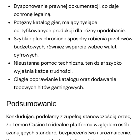
Dysponowanie prawnej dokumentacji, co daje
ochronę legalną.
Potężny katalog gier, mający tysiące
certyfikowanych produkcji dla różny upodobanie.
Szybkie plus chronione sposoby robienia przelewów
budżetowych, również wsparcie wobec walut
cyfrowych.
Nieustanna pomoc techniczna, ten dział szybko
wyjaśnia każde trudności.
Ciągłe poprawianie katalogu oraz dodawanie
topowych hitów gamingowych.
Podsumowanie
Konkludując, podołamy z zupełną stanowczością orzec,
że Lemon Casino to idealne platforma względem osób
szanujących standard, bezpieczeństwo i urozmaicenie.