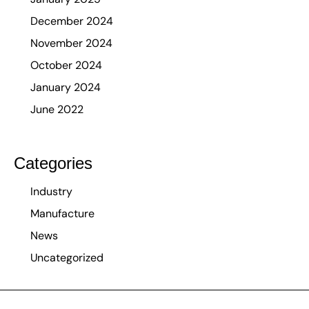
December 2024
November 2024
October 2024
January 2024
June 2022
Categories
Industry
Manufacture
News
Uncategorized