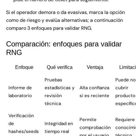
Si el operador demora o da evasivas, marca la opción
como de riesgo y evalúa alternativas; a continuación
comparo 3 enfoques para validar RNG.
Comparación: enfoques para validar
RNG
Enfoque
Qué verifica
Ventaja
Limitac
Pruebas
Puede no
Informe de
estadísticas y
Alta confianza
cubrir
laboratorio
revisión
si es reciente
producto
técnica
específic
Verificación
Permite
Requiere
de
Integridad en
comprobación
conocimi
hashes/seeds
tiempo real
por el usuario
técnico