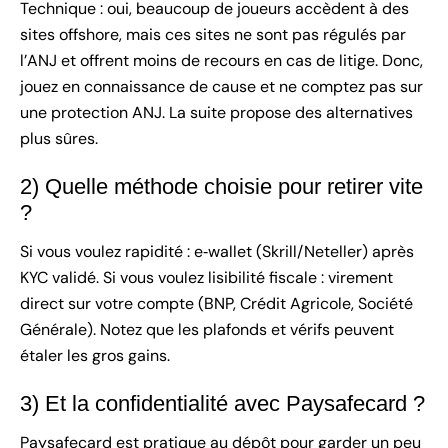
Technique : oui, beaucoup de joueurs accèdent à des
sites offshore, mais ces sites ne sont pas régulés par
l’ANJ et offrent moins de recours en cas de litige. Donc,
jouez en connaissance de cause et ne comptez pas sur
une protection ANJ. La suite propose des alternatives
plus sûres.
2) Quelle méthode choisie pour retirer vite
?
Si vous voulez rapidité : e‑wallet (Skrill/Neteller) après
KYC validé. Si vous voulez lisibilité fiscale : virement
direct sur votre compte (BNP, Crédit Agricole, Société
Générale). Notez que les plafonds et vérifs peuvent
étaler les gros gains.
3) Et la confidentialité avec Paysafecard ?
Paysafecard est pratique au dépôt pour garder un peu