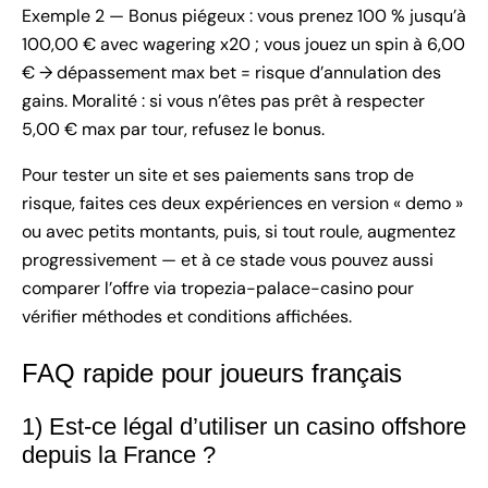
Exemple 2 — Bonus piégeux : vous prenez 100 % jusqu’à
100,00 € avec wagering x20 ; vous jouez un spin à 6,00
€ → dépassement max bet = risque d’annulation des
gains. Moralité : si vous n’êtes pas prêt à respecter
5,00 € max par tour, refusez le bonus.
Pour tester un site et ses paiements sans trop de
risque, faites ces deux expériences en version « demo »
ou avec petits montants, puis, si tout roule, augmentez
progressivement — et à ce stade vous pouvez aussi
comparer l’offre via
tropezia-palace-casino
pour
vérifier méthodes et conditions affichées.
FAQ rapide pour joueurs français
1) Est‑ce légal d’utiliser un casino offshore
depuis la France ?