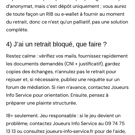
d’anonymat, mais c’est dépôt uniquement ; vous aurez
de toute façon un RIB ou e‑wallet à fournir au moment
du retrait, donc ce n’est qu’un palliatif, pas une solution
complète.
4) J’ai un retrait bloqué, que faire ?
Restez calme : vérifiez vos mails, fournissez rapidement
les documents demandés (CNI + justificatif), gardez
copies des échanges, n’annulez pas le retrait pour
rejouer et, si nécessaire, publiez une requête sur un
forum de médiation. Si rien n’avance, contactez Joueurs
Info Service pour orientation. Ensuite, pensez à
préparer une plainte structurée.
18+ seulement. Jeu responsable : si le jeu devient un
problème, contactez Joueurs Info Service au 09 74 75
13 13 ou consultez joueurs‑info‑service.fr pour de l’aide,