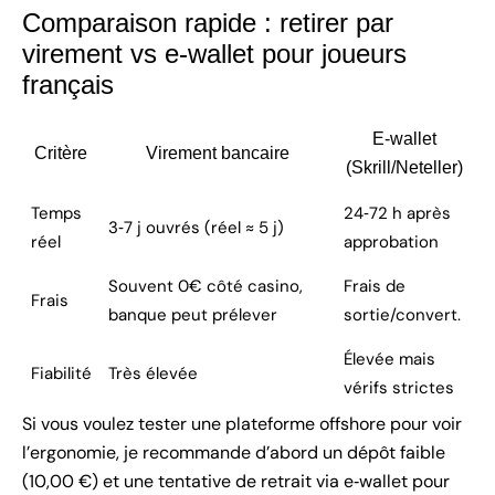
Comparaison rapide : retirer par
virement vs e‑wallet pour joueurs
français
E‑wallet
Critère
Virement bancaire
(Skrill/Neteller)
Temps
24‑72 h après
3‑7 j ouvrés (réel ≈ 5 j)
réel
approbation
Souvent 0€ côté casino,
Frais de
Frais
banque peut prélever
sortie/convert.
Élevée mais
Fiabilité
Très élevée
vérifs strictes
Si vous voulez tester une plateforme offshore pour voir
l’ergonomie, je recommande d’abord un dépôt faible
(10,00 €) et une tentative de retrait via e‑wallet pour