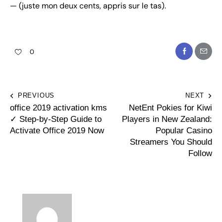
— (juste mon deux cents, appris sur le tas).
0
PREVIOUS
NEXT
office 2019 activation kms
NetEnt Pokies for Kiwi
✓ Step-by-Step Guide to
Players in New Zealand:
Activate Office 2019 Now
Popular Casino
Streamers You Should
Follow