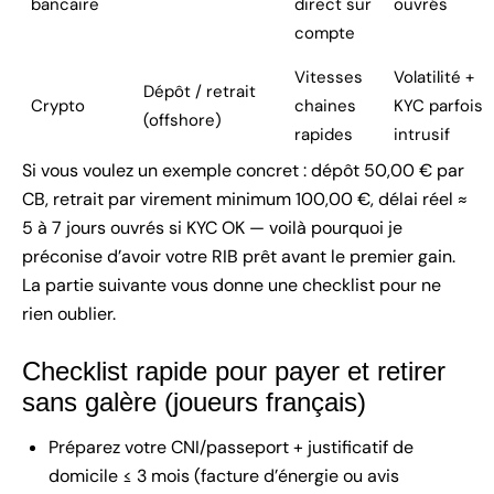
bancaire
direct sur
ouvrés
compte
Vitesses
Volatilité +
Dépôt / retrait
Crypto
chaines
KYC parfois
(offshore)
rapides
intrusif
Si vous voulez un exemple concret : dépôt 50,00 € par
CB, retrait par virement minimum 100,00 €, délai réel ≈
5 à 7 jours ouvrés si KYC OK — voilà pourquoi je
préconise d’avoir votre RIB prêt avant le premier gain.
La partie suivante vous donne une checklist pour ne
rien oublier.
Checklist rapide pour payer et retirer
sans galère (joueurs français)
Préparez votre CNI/passeport + justificatif de
domicile ≤ 3 mois (facture d’énergie ou avis