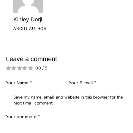
Kinley Dorji
ABOUT AUTHOR
Leave a comment
0.0
/
5
Save my name, email, and website in this browser for the
next time I comment.