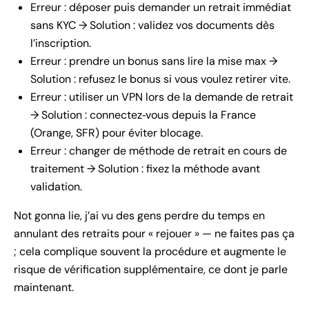
Erreur : déposer puis demander un retrait immédiat
sans KYC → Solution : validez vos documents dès
l’inscription.
Erreur : prendre un bonus sans lire la mise max →
Solution : refusez le bonus si vous voulez retirer vite.
Erreur : utiliser un VPN lors de la demande de retrait
→ Solution : connectez‑vous depuis la France
(Orange, SFR) pour éviter blocage.
Erreur : changer de méthode de retrait en cours de
traitement → Solution : fixez la méthode avant
validation.
Not gonna lie, j’ai vu des gens perdre du temps en
annulant des retraits pour « rejouer » — ne faites pas ça
; cela complique souvent la procédure et augmente le
risque de vérification supplémentaire, ce dont je parle
maintenant.