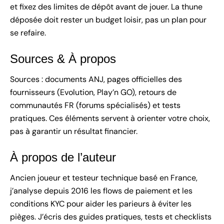
et fixez des limites de dépôt avant de jouer. La thune
déposée doit rester un budget loisir, pas un plan pour
se refaire.
Sources & À propos
Sources : documents ANJ, pages officielles des
fournisseurs (Evolution, Play’n GO), retours de
communautés FR (forums spécialisés) et tests
pratiques. Ces éléments servent à orienter votre choix,
pas à garantir un résultat financier.
À propos de l’auteur
Ancien joueur et testeur technique basé en France,
j’analyse depuis 2016 les flows de paiement et les
conditions KYC pour aider les parieurs à éviter les
pièges. J’écris des guides pratiques, tests et checklists