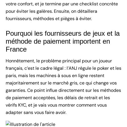
votre confort, et je termine par une checklist concrète
pour éviter les galères. Ensuite, on détaillera
fournisseurs, méthodes et pièges à éviter.
Pourquoi les fournisseurs de jeux et la
méthode de paiement importent en
France
Honnêtement, le problème principal pour un joueur
français, c’est le cadre légal : l’ANJ régule le poker et les
paris, mais les machines à sous en ligne restent
majoritairement sur le marché gris, ce qui change vos
garanties. Ce point influe directement sur les méthodes
de paiement acceptées, les délais de retrait et les
vérifs KYC, et je vais vous montrer comment vous
adapter sans vous faire avoir.