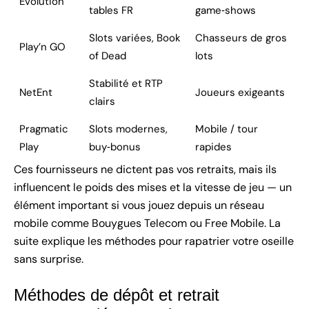
Evolution
tables FR
game‑shows
Slots variées, Book
Chasseurs de gros
Play’n GO
of Dead
lots
Stabilité et RTP
NetEnt
Joueurs exigeants
clairs
Pragmatic
Slots modernes,
Mobile / tour
Play
buy‑bonus
rapides
Ces fournisseurs ne dictent pas vos retraits, mais ils
influencent le poids des mises et la vitesse de jeu — un
élément important si vous jouez depuis un réseau
mobile comme Bouygues Telecom ou Free Mobile. La
suite explique les méthodes pour rapatrier votre oseille
sans surprise.
Méthodes de dépôt et retrait