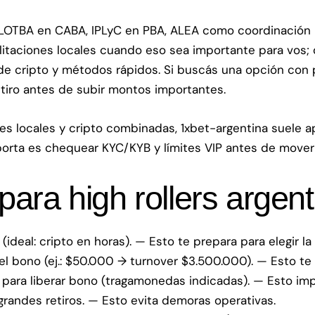
 (LOTBA en CABA, IPLyC en PBA, ALEA como coordinación n
ilitaciones locales cuando eso sea importante para vos;
de cripto y métodos rápidos. Si buscás una opción con p
tiro antes de subir montos importantes.
es locales y cripto combinadas,
1xbet-argentina
suele ap
porta es chequear KYC/KYB y límites VIP antes de mover
para high rollers argen
ideal: cripto en horas). — Esto te prepara para elegir l
el bono (ej.: $50.000 → turnover $3.500.000). — Esto te 
 para liberar bono (tragamonedas indicadas). — Esto imp
randes retiros. — Esto evita demoras operativas.