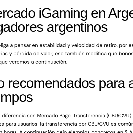
ercado iGaming en Arge
gadores argentinos
bliga a pensar en estabilidad y velocidad de retiro, por
arias y pérdida de valor; eso también modifica qué bono
que veremos a continuación.
o recomendados para a
iempos
 diferencia son Mercado Pago, Transferencia (CBU/CVU) 
anza para usuarios; la transferencia por CBU/CVU es com
e en horas. A continuación dejo ejemplos concretos en $ 