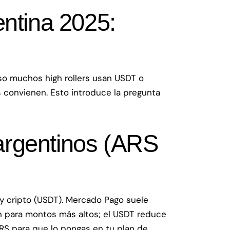
ntina 2025:
 eso muchos high rollers usan USDT o
s convienen. Esto introduce la pregunta
rgentinos (ARS
y cripto (USDT). Mercado Pago suele
ún para montos más altos; el USDT reduce
ARS para que lo pongas en tu plan de