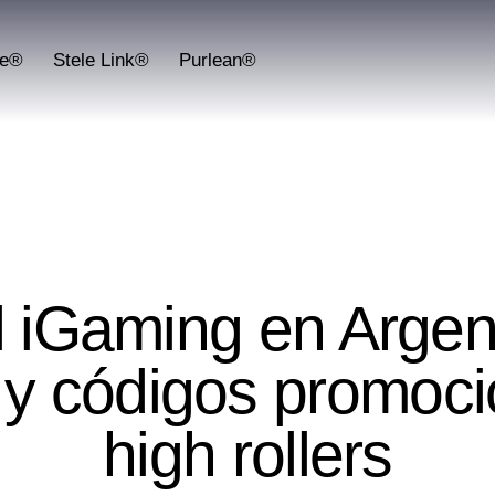
fe®
Stele Link®
Purlean®
UNCATEGORIZED
l iGaming en Argen
s y códigos promoci
high rollers