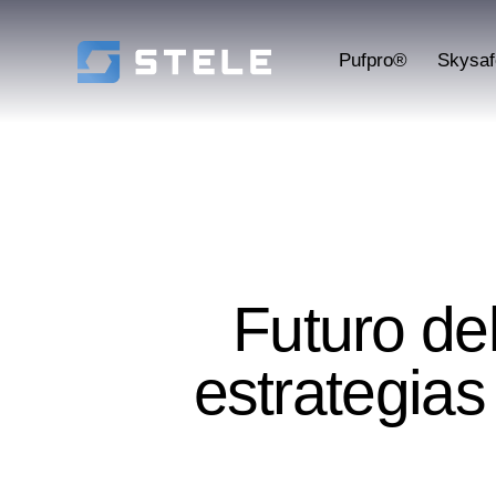
Pufpro®
Skysa
Futuro de
estrategia