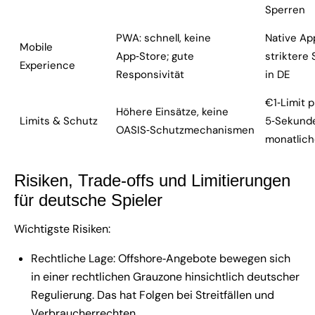
Sperren
PWA: schnell, keine
Native Ap
Mobile
App‑Store; gute
striktere 
Experience
Responsivität
in DE
€1‑Limit p
Höhere Einsätze, keine
Limits & Schutz
5‑Sekunde
OASIS‑Schutzmechanismen
monatlich
Risiken, Trade-offs und Limitierungen
für deutsche Spieler
Wichtigste Risiken:
Rechtliche Lage: Offshore‑Angebote bewegen sich
in einer rechtlichen Grauzone hinsichtlich deutscher
Regulierung. Das hat Folgen bei Streitfällen und
Verbraucherrechten.