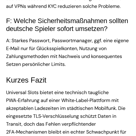
auf VPNs während KYC reduzieren solche Probleme.
F: Welche Sicherheitsmaßnahmen sollten
deutsche Spieler sofort umsetzen?
A: Starkes Passwort, Passwortmanager, ggf. eine eigene
E‑Mail nur für Glücksspielkonten, Nutzung von
Zahlungsmethoden mit Nachweis und konsequentes
Setzen persönlicher Limits.
Kurzes Fazit
Universal Slots bietet eine technisch taugliche
PWA‑Erfahrung auf einer White‑Label‑Plattform mit
akzeptablen Ladezeiten im städtischen Mobilfunk. Die
eingesetzte TLS‑Verschlüsselung schützt Daten in
Transit, doch das Fehlen verpflichtender
2FA‑Mechanismen bleibt ein echter Schwachpunkt für