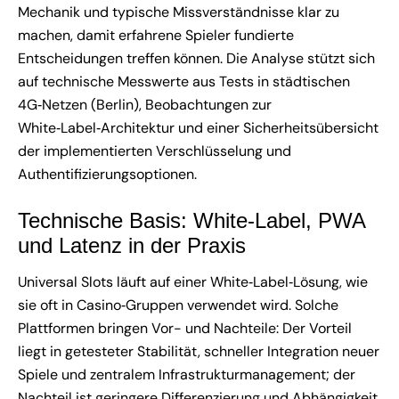
Mechanik und typische Missverständnisse klar zu
machen, damit erfahrene Spieler fundierte
Entscheidungen treffen können. Die Analyse stützt sich
auf technische Messwerte aus Tests in städtischen
4G‑Netzen (Berlin), Beobachtungen zur
White‑Label‑Architektur und einer Sicherheitsübersicht
der implementierten Verschlüsselung und
Authentifizierungsoptionen.
Technische Basis: White-Label, PWA
und Latenz in der Praxis
Universal Slots läuft auf einer White‑Label‑Lösung, wie
sie oft in Casino‑Gruppen verwendet wird. Solche
Plattformen bringen Vor- und Nachteile: Der Vorteil
liegt in getesteter Stabilität, schneller Integration neuer
Spiele und zentralem Infrastrukturmanagement; der
Nachteil ist geringere Differenzierung und Abhängigkeit