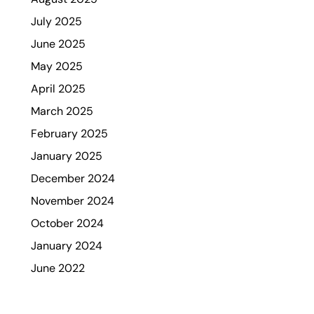
July 2025
June 2025
May 2025
April 2025
March 2025
February 2025
January 2025
December 2024
November 2024
October 2024
January 2024
June 2022