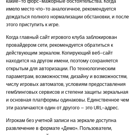
какие-то форс-мажорные обстоятельства. Когда
имело место что-то аналогичное, рекомендуется
дождаться полного нормализации обстановки, и после
этого приступить к игре.
Когда главный сайт игрового клуба заблокирован
провайдером сети, рекомендуется обратиться к
действующим зеркалом. Копирующий веб-сайт
находится на другом имени, поэтому сохраняется
открытым для авторизации. По технологическим
параметрам, возможностям, дизайну и возможностям,
числу игровых автоматов, условиям предоставления
гемблинговых сервисов и степени защиты зеркальная
и основная платформы одинаковы. Единственное чем
эти различаются один от другого – это URL-адрес.
Игрокам без учетной записи на зеркале доступна
развлечение в формате «Демо». Пользователи,