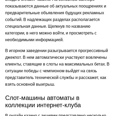
показываются данные об актуальных поощрениях и
предварительные объявления будущих рекламных
событий. В надлежащих разделах располагается
специальная данные. Щелкнув по названию
категории, в него можно войти, и просмотреть с
необходимыми информацией.
В игорном заведении разыгрывается прогрессивный
джекпот. В нем автоматически участвуют вовлечены
клиенты, ставящие в слоты на максимальных бетах. В
ситуации победы с чемпионом выйдет на связь
представитель технической службы и расскажет, как
взять основной выигрыш.
Слот-машины автоматы в
коллекции интернет-клуба
В онлайн казино с акциями представлено несколько