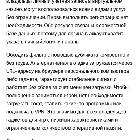
владельцы личный учетная запись в виртуальном
казино, могут воспользоваться всеми видами услуг
без ограничений. Вновь выполнять регистрацию нет
необходимости. Обе ресурса связаны к совместной
базе данных, поэтому для логина в аккаунт хватит
указать личный логин и пароль.
Обходить фильтр с помощью дубликата комфортно и
без труда. Альтернативная вкладка загружается через
URL-адресу на браузере персонального компьютера
либо гаджета, гарантирует стабильное сигнал и
работает без сбоев за счет меньшей загрузки. Чтобы
полноценно заниматься игрой, нет необходимости
загружать софт, ставить какие-то программы или
подключать VPN. Это значимо для всех владельцев
гаджетов для игр с низкими характеристиками и
ограниченным количеством оперативной памяти.