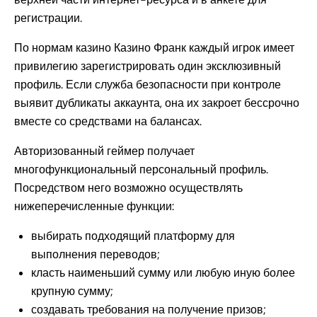
регистрации.
По нормам казино Казино Франк каждый игрок имеет
привилегию зарегистрировать один эксклюзивный
профиль. Если служба безопасности при контроле
выявит дубликаты аккаунта, она их закроет бессрочно
вместе со средствами на балансах.
Авторизованный геймер получает
многофункциональный персональный профиль.
Посредством него возможно осуществлять
нижеперечисленные функции:
выбирать подходящий платформу для
выполнения переводов;
класть наименьший сумму или любую иную более
крупную сумму;
создавать требования на получение призов;