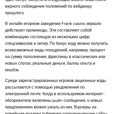
верного соблюдения положений по вейджеру
прошлого.
В онлайн игорном заведении Frank casino зеркало
действуют промокоды. Эти составляют собой
комбинацию состоящую из нескольких цифр,
спецсимволов и литер. По бонус коду можно получить
всевозможные виды поощрений, например, процент
на сумму пополнения, фриспины в классических или
новых слотах, реальные деньги, баллы опыта и
кешбэк.
Среди зарегистрированных игроков акционные коды
рассылаются с помощью уведомления по
электронной почте. Когда в используемом интернет-
обозревателе включены push-сообщения, о новых
предложениях можно узнать из них. Ваучеры на
новейшие подарки публикуют сотрудничающие сайты,