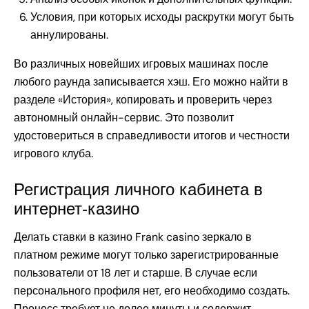
Условия, при которых исходы раскрутки могут быть
аннулированы.
Во различных новейших игровых машинах после
любого раунда записывается хэш. Его можно найти в
разделе «История», копировать и проверить через
автономный онлайн-сервис. Это позволит
удостовериться в справедливости итогов и честности
игрового клуба.
Регистрация личного кабинета в
интернет-казино
Делать ставки в казино Frank casino зеркало в
платном режиме могут только зарегистрированные
пользователи от 18 лет и старше. В случае если
персонального профиля нет, его необходимо создать.
Процесс требует не долее минуты и содержит