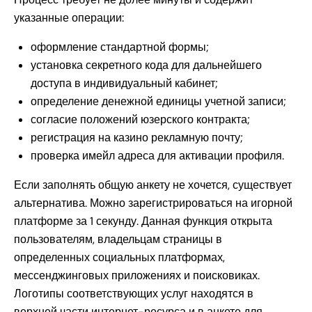
указанные операции:
оформление стандартной формы;
установка секретного кода для дальнейшего
доступа в индивидуальный кабинет;
определение денежной единицы учетной записи;
согласие положений юзерского контракта;
регистрация на казино рекламную почту;
проверка имейл адреса для активации профиля.
Если заполнять общую анкету не хочется, существует
альтернатива. Можно зарегистрироваться на игорной
платформе за 1 секунду. Данная функция открыта
пользователям, владельцам страницы в
определенных социальных платформах,
мессенджинговых приложениях и поисковиках.
Логотипы соответствующих услуг находятся в
верхней части интернет-ресурса и в анкете для