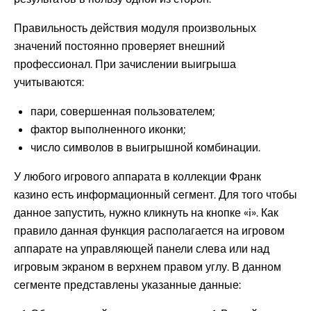
Правильность действия модуля произвольных
значений постоянно проверяет внешний
профессионал. При зачислении выигрыша
учитываются:
пари, совершенная пользователем;
фактор выполненного иконки;
число символов в выигрышной комбинации.
У любого игрового аппарата в коллекции Франк
казино есть информационный сегмент. Для того чтобы
данное запустить, нужно кликнуть на кнопке «i». Как
правило данная функция располагается на игровом
аппарате на управляющей панели слева или над
игровым экраном в верхнем правом углу. В данном
сегменте представлены указанные данные: