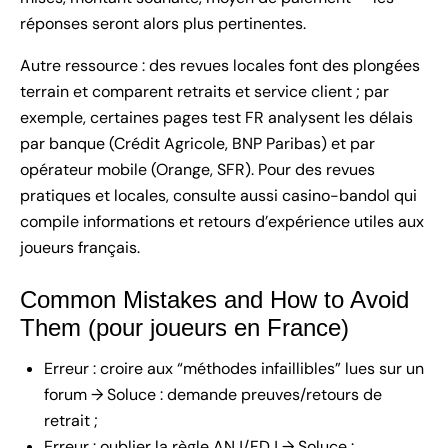
réponses seront alors plus pertinentes.
Autre ressource : des revues locales font des plongées
terrain et comparent retraits et service client ; par
exemple, certaines pages test FR analysent les délais
par banque (Crédit Agricole, BNP Paribas) et par
opérateur mobile (Orange, SFR). Pour des revues
pratiques et locales, consulte aussi
casino-bandol
qui
compile informations et retours d’expérience utiles aux
joueurs français.
Common Mistakes and How to Avoid
Them (pour joueurs en France)
Erreur : croire aux “méthodes infaillibles” lues sur un
forum → Soluce : demande preuves/retours de
retrait ;
Erreur : oublier la règle ANJ/FDJ → Soluce :