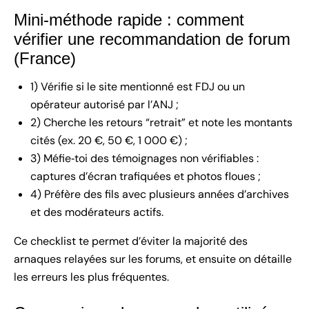
Mini‑méthode rapide : comment
vérifier une recommandation de forum
(France)
1) Vérifie si le site mentionné est FDJ ou un
opérateur autorisé par l’ANJ ;
2) Cherche les retours “retrait” et note les montants
cités (ex. 20 €, 50 €, 1 000 €) ;
3) Méfie‑toi des témoignages non vérifiables :
captures d’écran trafiquées et photos floues ;
4) Préfère des fils avec plusieurs années d’archives
et des modérateurs actifs.
Ce checklist te permet d’éviter la majorité des
arnaques relayées sur les forums, et ensuite on détaille
les erreurs les plus fréquentes.