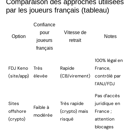
Comparaison des approches utilisées
par les joueurs français (tableau)
Confiance
pour
Vitesse de
Option
Notes
joueurs
retrait
français
100% légal en
FDJ Keno
Très
Rapide
France,
(site/app)
élevée
(CB/virement)
contrôlé par
l’ANJ/FDJ
Pas d’accès
Sites
Très rapide
juridique en
Faible à
offshore
(crypto) mais
France ;
modérée
(crypto)
risqué
attention
blocages