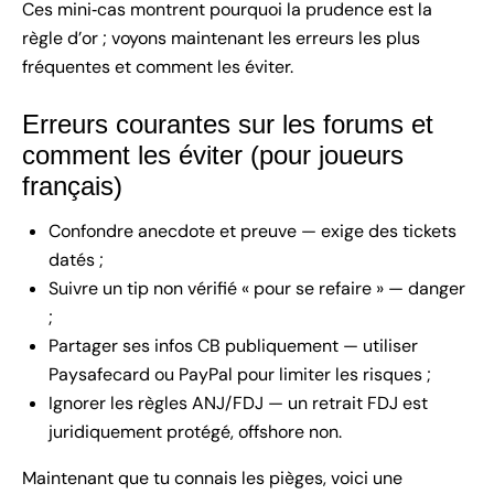
Ces mini‑cas montrent pourquoi la prudence est la
règle d’or ; voyons maintenant les erreurs les plus
fréquentes et comment les éviter.
Erreurs courantes sur les forums et
comment les éviter (pour joueurs
français)
Confondre anecdote et preuve — exige des tickets
datés ;
Suivre un tip non vérifié « pour se refaire » — danger
;
Partager ses infos CB publiquement — utiliser
Paysafecard ou PayPal pour limiter les risques ;
Ignorer les règles ANJ/FDJ — un retrait FDJ est
juridiquement protégé, offshore non.
Maintenant que tu connais les pièges, voici une