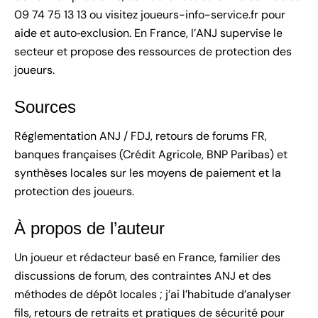
09 74 75 13 13 ou visitez joueurs-info-service.fr pour
aide et auto‑exclusion. En France, l’ANJ supervise le
secteur et propose des ressources de protection des
joueurs.
Sources
Réglementation ANJ / FDJ, retours de forums FR,
banques françaises (Crédit Agricole, BNP Paribas) et
synthèses locales sur les moyens de paiement et la
protection des joueurs.
À propos de l’auteur
Un joueur et rédacteur basé en France, familier des
discussions de forum, des contraintes ANJ et des
méthodes de dépôt locales ; j’ai l’habitude d’analyser
fils, retours de retraits et pratiques de sécurité pour