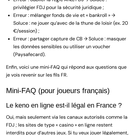
privilégier FDJ pour la sécurité juridique ;
Erreur : mélanger fonds de vie et « bankroll » →
Soluce : ne jouer qu’avec de la thune de loisir (ex. 20
€/session) ;
Erreur : partager capture de CB → Soluce : masquer
les données sensibles ou utiliser un voucher
(Paysafecard).
Enfin, voici une mini‑FAQ qui répond aux questions que
je vois revenir sur les fils FR.
Mini‑FAQ (pour joueurs français)
Le keno en ligne est‑il légal en France ?
Oui, mais seulement via les canaux autorisés comme la
FDJ ; les sites de type « casino » en ligne restent
interdits pour d’autres jeux. Si tu veux jouer légalement,