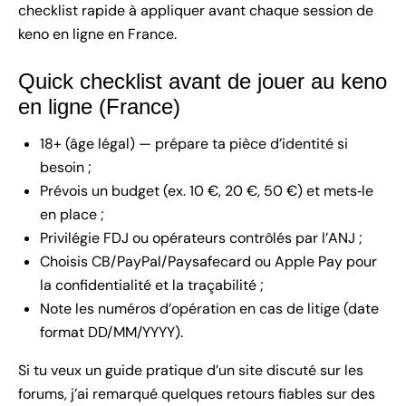
checklist rapide à appliquer avant chaque session de
keno en ligne en France.
Quick checklist avant de jouer au keno
en ligne (France)
18+ (âge légal) — prépare ta pièce d’identité si
besoin ;
Prévois un budget (ex. 10 €, 20 €, 50 €) et mets‑le
en place ;
Privilégie FDJ ou opérateurs contrôlés par l’ANJ ;
Choisis CB/PayPal/Paysafecard ou Apple Pay pour
la confidentialité et la traçabilité ;
Note les numéros d’opération en cas de litige (date
format DD/MM/YYYY).
Si tu veux un guide pratique d’un site discuté sur les
forums, j’ai remarqué quelques retours fiables sur des