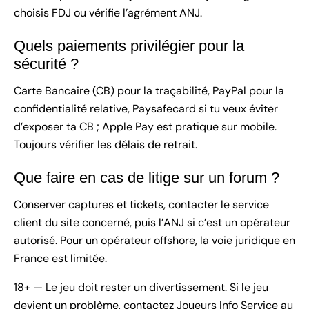
choisis FDJ ou vérifie l’agrément ANJ.
Quels paiements privilégier pour la
sécurité ?
Carte Bancaire (CB) pour la traçabilité, PayPal pour la
confidentialité relative, Paysafecard si tu veux éviter
d’exposer ta CB ; Apple Pay est pratique sur mobile.
Toujours vérifier les délais de retrait.
Que faire en cas de litige sur un forum ?
Conserver captures et tickets, contacter le service
client du site concerné, puis l’ANJ si c’est un opérateur
autorisé. Pour un opérateur offshore, la voie juridique en
France est limitée.
18+ — Le jeu doit rester un divertissement. Si le jeu
devient un problème, contactez Joueurs Info Service au