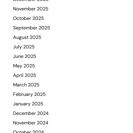
November 2025
October 2025
September 2025
August 2025
July 2025
June 2025
May 2025
April 2025
March 2025
February 2025
January 2025
December 2024
November 2024
October 2024