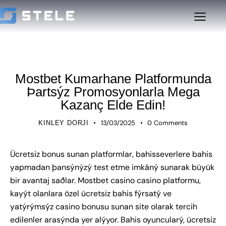
UNCATEGORIZED
Mostbet Kumarhane Platformunda
Þartsýz Promosyonlarla Mega
Kazanç Elde Edin!
13/03/2025
0
Comments
KINLEY DORJI
Ücretsiz bonus sunan platformlar, bahisseverlere bahis
yapmadan þansýnýzý test etme imkâný sunarak büyük
bir avantaj saðlar. Mostbet casino casino platformu,
kayýt olanlara özel ücretsiz bahis fýrsatý ve
yatýrýmsýz casino bonusu sunan site olarak tercih
edilenler arasýnda yer alýyor. Bahis oyuncularý, ücretsiz