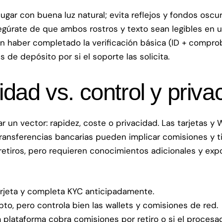
ugar con buena luz natural; evita reflejos y fondos oscur
egúrate de que ambos rostros y texto sean legibles en u
in haber completado la verificación básica (ID + compro
de depósito por si el soporte las solicita.
idad vs. control y priva
ar un vector: rapidez, coste o privacidad. Las tarjetas y
s transferencias bancarias pueden implicar comisiones y
retiros, pero requieren conocimientos adicionales y expo
jeta y completa KYC anticipadamente.
to, pero controla bien las wallets y comisiones de red.
la plataforma cobra comisiones por retiro o si el procesa