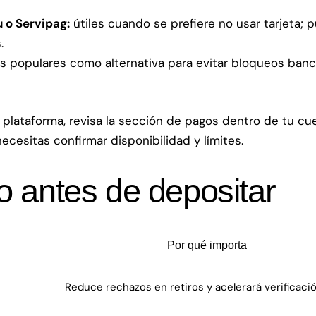
u o Servipag:
útiles cuando se prefiere no usar tarjeta; 
.
 populares como alternativa para evitar bloqueos banca
la plataforma, revisa la sección de pagos dentro de tu 
necesitas confirmar disponibilidad y límites.
co antes de depositar
Por qué importa
Reduce rechazos en retiros y acelerará verificaci