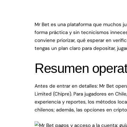
Mr Bet es una plataforma que muchos jug
forma práctica y sin tecnicismos innece
conviene priorizar, qué esperar en verifi
tengas un plan claro para depositar, juga
Resumen operati
Antes de entrar en detalles: Mr Bet ope
Limited (Chipre). Para jugadores en Chile
experiencia y reportes, los métodos loc
chilenos; además, las opciones en cript