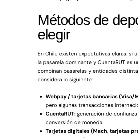
Métodos de depó
elegir
En Chile existen expectativas claras: 
la pasarela dominante y CuentaRUT es una
combinan pasarelas y entidades distintas
considera lo siguiente:
Webpay / tarjetas bancarias (Visa/
pero algunas transacciones internaci
CuentaRUT:
generación de confianza e
conversión de moneda.
Tarjetas digitales (Mach, tarjetas p