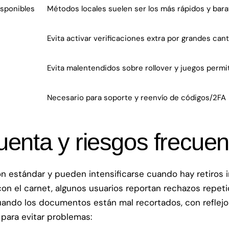
sponibles
Métodos locales suelen ser los más rápidos y bar
Evita activar verificaciones extra por grandes can
Evita malentendidos sobre rollover y juegos permi
Necesario para soporte y reenvío de códigos/2FA
cuenta y riesgos frecue
on estándar y pueden intensificarse cuando hay retiros
s con el carnet, algunos usuarios reportan rechazos repet
 cuando los documentos están mal recortados, con reflej
para evitar problemas: