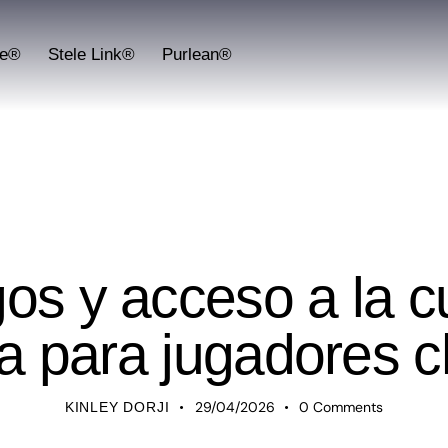
fe®
Stele Link®
Purlean®
UNCATEGORIZED
os y acceso a la c
ca para jugadores c
29/04/2026
0
Comments
KINLEY DORJI