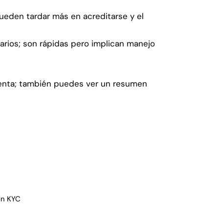
pueden tardar más en acreditarse y el
rios; son rápidas pero implican manejo
cuenta; también puedes ver un resumen
ón KYC