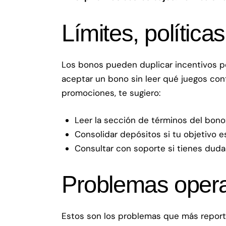
Límites, política
Los bonos pueden duplicar incentivos per
aceptar un bono sin leer qué juegos cont
promociones, te sugiero:
Leer la sección de términos del bono:
Consolidar depósitos si tu objetivo e
Consultar con soporte si tienes duda
Problemas operat
Estos son los problemas que más reporta