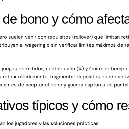
s de bono y cómo afecta
o suelen venir con requisitos (rollover) que limitan re
ribuyen al wagering o sin verificar límites máximos de re
 juegos permitidos, contribución (%) y límite de tiempo.
s retirar rápidamente; fragmentar depósitos puede activa
s antes de aceptar el bono y guarda capturas de pantall
ivos típicos y cómo re
n los jugadores y las soluciones prácticas: