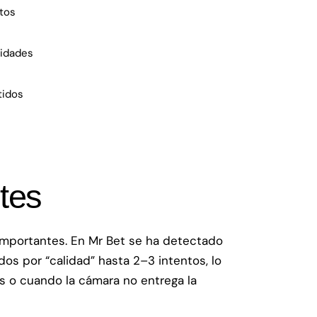
atos
tidades
tidos
ntes
 importantes. En Mr Bet se ha detectado
idos por “calidad” hasta 2–3 intentos, lo
os o cuando la cámara no entrega la