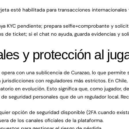
rjeta esté habilitada para transacciones internacionale
ya KYC pendiente; prepara selfie+comprobante y solicit
de ticket; si el chat no ayuda, guarda evidencias y sol
ales y protección al jug
opera con una sublicencia de Curazao, lo que permite su
a jurisdicciones con reguladores más estrictos. En Chile,
atorio en evolución. Esto significa que, como jugador, 
s de seguridad personales que de un regulador local. R
quier opción de seguridad disponible (2FA cuando exista
ra de los canales oficiales de la plataforma.
puestos para gestionar el riesgo de pérdida.