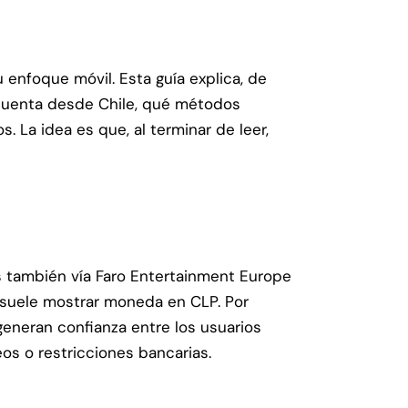
enfoque móvil. Esta guía explica, de
a cuenta desde Chile, qué métodos
. La idea es que, al terminar de leer,
os también vía Faro Entertainment Europe
 y suele mostrar moneda en CLP. Por
eneran confianza entre los usuarios
s o restricciones bancarias.