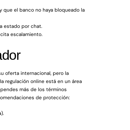
s y que el banco no haya bloqueado la
a estado por chat.
icita escalamiento.
ador
 oferta internacional, pero la
 la regulación online está en un área
dependes más de los términos
ecomendaciones de protección:
).