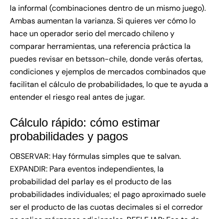
la informal (combinaciones dentro de un mismo juego).
Ambas aumentan la varianza. Si quieres ver cómo lo
hace un operador serio del mercado chileno y
comparar herramientas, una referencia práctica la
puedes revisar en
betsson-chile
, donde verás ofertas,
condiciones y ejemplos de mercados combinados que
facilitan el cálculo de probabilidades, lo que te ayuda a
entender el riesgo real antes de jugar.
Cálculo rápido: cómo estimar
probabilidades y pagos
OBSERVAR: Hay fórmulas simples que te salvan.
EXPANDIR: Para eventos independientes, la
probabilidad del parlay es el producto de las
probabilidades individuales; el pago aproximado suele
ser el producto de las cuotas decimales si el corredor