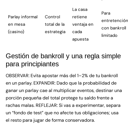
La casa
Para
Parlay informal
Control
retiene
entretenció
en mesa
total de la
ventaja en
con bankroll
(casino)
estrategia
cada
limitado
apuesta
Gestión de bankroll y una regla simple
para principiantes
OBSERVAR: Evita apostar más del 1–2% de tu bankroll
en un parlay. EXPANDIR: Dado que la probabilidad de
ganar un parlay cae al multiplicar eventos, destinar una
porción pequeña del total protege tu saldo frente a
rachas malas. REFLEJAR: Si vas a experimentar, separa
un “fondo de test” que no afecte tus obligaciones; usa
el resto para jugar de forma conservadora.