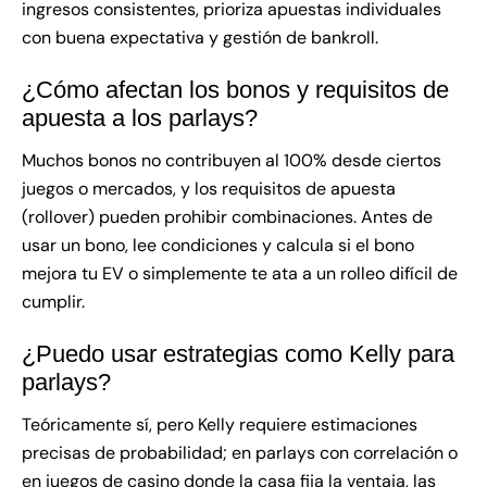
ingresos consistentes, prioriza apuestas individuales
con buena expectativa y gestión de bankroll.
¿Cómo afectan los bonos y requisitos de
apuesta a los parlays?
Muchos bonos no contribuyen al 100% desde ciertos
juegos o mercados, y los requisitos de apuesta
(rollover) pueden prohibir combinaciones. Antes de
usar un bono, lee condiciones y calcula si el bono
mejora tu EV o simplemente te ata a un rolleo difícil de
cumplir.
¿Puedo usar estrategias como Kelly para
parlays?
Teóricamente sí, pero Kelly requiere estimaciones
precisas de probabilidad; en parlays con correlación o
en juegos de casino donde la casa fija la ventaja, las