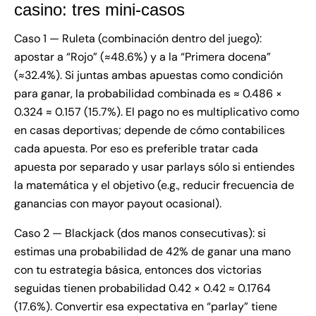
casino: tres mini-casos
Caso 1 — Ruleta (combinación dentro del juego):
apostar a “Rojo” (≈48.6%) y a la “Primera docena”
(≈32.4%). Si juntas ambas apuestas como condición
para ganar, la probabilidad combinada es ≈ 0.486 ×
0.324 ≈ 0.157 (15.7%). El pago no es multiplicativo como
en casas deportivas; depende de cómo contabilices
cada apuesta. Por eso es preferible tratar cada
apuesta por separado y usar parlays sólo si entiendes
la matemática y el objetivo (e.g., reducir frecuencia de
ganancias con mayor payout ocasional).
Caso 2 — Blackjack (dos manos consecutivas): si
estimas una probabilidad de 42% de ganar una mano
con tu estrategia básica, entonces dos victorias
seguidas tienen probabilidad 0.42 × 0.42 ≈ 0.1764
(17.6%). Convertir esa expectativa en “parlay” tiene