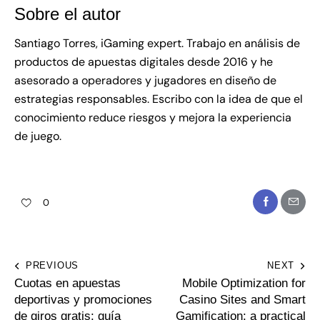
Sobre el autor
Santiago Torres, iGaming expert. Trabajo en análisis de
productos de apuestas digitales desde 2016 y he
asesorado a operadores y jugadores en diseño de
estrategias responsables. Escribo con la idea de que el
conocimiento reduce riesgos y mejora la experiencia
de juego.
0
PREVIOUS
NEXT
Cuotas en apuestas
Mobile Optimization for
deportivas y promociones
Casino Sites and Smart
de giros gratis: guía
Gamification: a practical