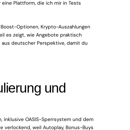
ine Plattform, die ich mir in Tests
le Boost-Optionen, Krypto-Auszahlungen
il es zeigt, wie Angebote praktisch
 aus deutscher Perspektive, damit du
ulierung und
ln, inklusive OASIS-Sperrsystem und dem
le verlockend, weil Autoplay, Bonus-Buys