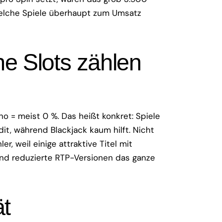
, welche Spiele überhaupt zum Umsatz
he Slots zählen
no = meist 0 %. Das heißt konkret: Spiele
it, während Blackjack kaum hilft. Nicht
r, weil einige attraktive Titel mit
nd reduzierte RTP-Versionen das ganze
ät