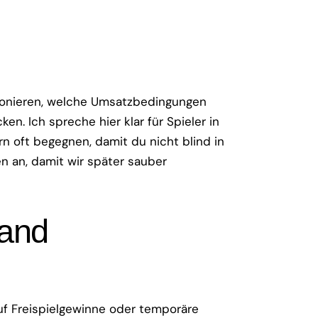
ktionieren, welche Umsatzbedingungen
. Ich spreche hier klar für Spieler in
n oft begegnen, damit du nicht blind in
n an, damit wir später sauber
land
uf Freispielgewinne oder temporäre