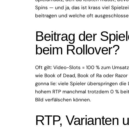
Spins — und ja, das ist krass viel Spiel
beitragen und welche oft ausgeschlossen
Beitrag der Spie
beim Rollover?
Oft gilt: Video-Slots = 100 % zum Umsatz
wie Book of Dead, Book of Ra oder Razor 
gonna lie: viele Spieler überspringen die
hohem RTP manchmal trotzdem 0 % beitra
Bild verfälschen können.
RTP, Varianten u