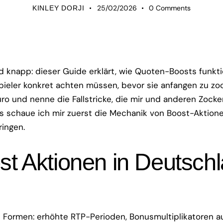
25/02/2026
0
Comments
KINLEY DORJI
und knapp: dieser Guide erklärt, wie Quoten-Boosts fun
ler konkret achten müssen, bevor sie anfangen zu zocken
o und nenne die Fallstricke, die mir und anderen Zocker
es schaue ich mir zuerst die Mechanik von Boost-Aktione
ringen.
t Aktionen in Deutsch
 Formen: erhöhte RTP-Perioden, Bonusmultiplikatoren a