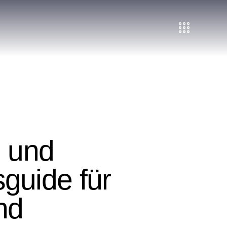
n und
guide für
nd