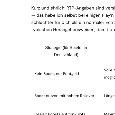
Kurz und ehrlich: RTP-Angaben sind versi
— das habe ich selbst bei einigen Play’
schlechter für dich als ein normaler Ech
typischen Herangehensweisen, damit du 
Strategie (für Spieler in
Deutschland)
Volle 
Kein Boost, nur Echtgeld
mögli
Boost nutzen mit hohem Rollover
Länger
Gezielt Boosts auf top-Slots
Maxim