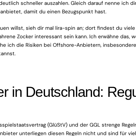
tlich schneller auszahlen. Gleich darauf nenne ich dir e
anbietet, damit du einen Bezugspunkt hast.
en willst, sieh dir mal
lira-spin
an; dort findest du vie
ahrene Zocker interessant sein kann. Ich erwähne das, we
e ich die Risiken bei Offshore-Anbietern, insbesondere
annst.
ler in Deutschland: Reg
sspielstaatsvertrag (GlüStV) und der GGL strenge Rege
bieter unterliegen diesen Regeln nicht und sind für vie