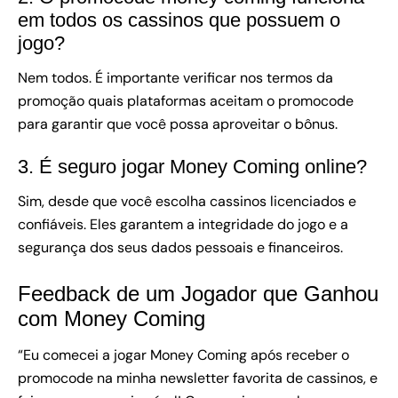
em todos os cassinos que possuem o
jogo?
Nem todos. É importante verificar nos termos da
promoção quais plataformas aceitam o promocode
para garantir que você possa aproveitar o bônus.
3. É seguro jogar Money Coming online?
Sim, desde que você escolha cassinos licenciados e
confiáveis. Eles garantem a integridade do jogo e a
segurança dos seus dados pessoais e financeiros.
Feedback de um Jogador que Ganhou
com Money Coming
“Eu comecei a jogar Money Coming após receber o
promocode na minha newsletter favorita de cassinos, e