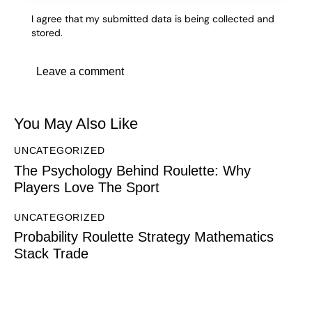
I agree that my submitted data is being collected and
stored.
You May Also Like
UNCATEGORIZED
The Psychology Behind Roulette: Why
Players Love The Sport
UNCATEGORIZED
Probability Roulette Strategy Mathematics
Stack Trade