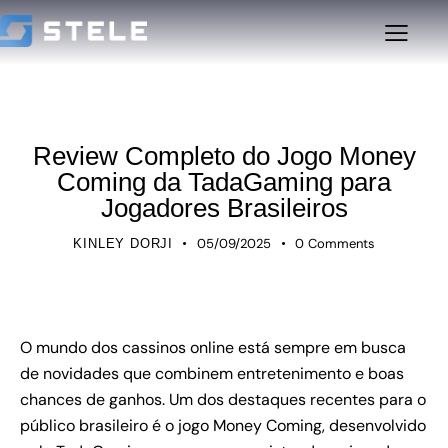
UNCATEGORIZED
Review Completo do Jogo Money
Coming da TadaGaming para
Jogadores Brasileiros
05/09/2025
0
Comments
KINLEY DORJI
O mundo dos cassinos online está sempre em busca
de novidades que combinem entretenimento e boas
chances de ganhos. Um dos destaques recentes para o
público brasileiro é o jogo Money Coming, desenvolvido