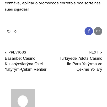
confiável, aplicar o promocode correto e boa sorte nas
suas jogadas!
0
PREVIOUS
NEXT
Basaribet Casino
Türkiyede 7slots Casino
Kullanýcýlarýna Özel
ile Para Yatýrma ve
Yatýrým-Çekim Rehberi
Çekme Yollarý