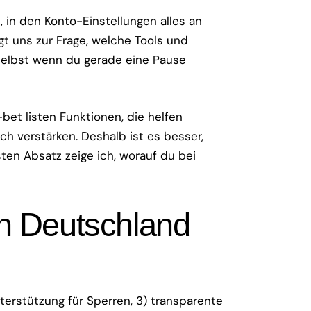
, in den Konto-Einstellungen alles an
gt uns zur Frage, welche Tools und
, selbst wenn du gerade eine Pause
-bet
listen Funktionen, die helfen
h verstärken. Deshalb ist es besser,
ten Absatz zeige ich, worauf du bei
 in Deutschland
terstützung für Sperren, 3) transparente