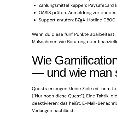
Zahlungsmittel kappen: Paysafecard k
OASIS prüfen: Anmeldung zur bundeswe
Support anrufen: BZgA-Hotline 0800 
Wenn du diese fünf Punkte abarbeitest, sc
Maßnahmen wie Beratung oder finanziell
Wie Gamification
— und wie man s
Quests erzeugen kleine Ziele mit unmitte
(“Nur noch diese Quest”). Eine Taktik, di
deaktivieren; das heißt, E-Mail-Benachr
Verlangen nachlässt.