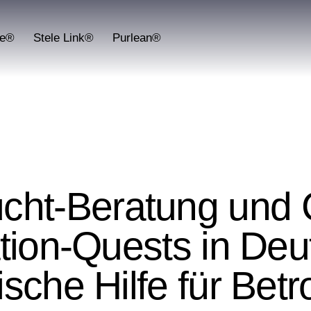
fe®
Stele Link®
Purlean®
UNCATEGORIZED
ucht-Beratung und 
tion-Quests in Deu
ische Hilfe für Betr