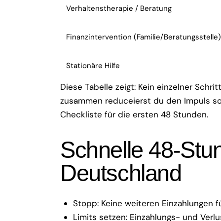
Verhaltenstherapie / Beratung
Finanzintervention (Familie/Beratungsstelle)
Stationäre Hilfe
Diese Tabelle zeigt: Kein einzelner Schr
zusammen reduceierst du den Impuls sofo
Checkliste für die ersten 48 Stunden.
Schnelle 48‑Stun
Deutschland
Stopp: Keine weiteren Einzahlungen fü
Limits setzen: Einzahlungs- und Verlus