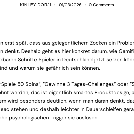
01/03/2026
0
Comments
KINLEY DORJI
en erst spät, dass aus gelegentlichem Zocken ein Proble
man denkt. Deshalb geht es hier konkret darum, wie Gami
baren Schritte Spieler in Deutschland jetzt setzen kö
ind und warum sie gefährlich sein können.
Spiele 50 Spins”, “Gewinne 3 Tages-Challenges” oder “St
ohnt werden; das ist eigentlich smartes Produktdesign, 
em wird besonders deutlich, wenn man daran denkt, dass
ad stehen und deshalb leichter in Dauerschleifen gerat
he psychologischen Trigger sie auslösen.