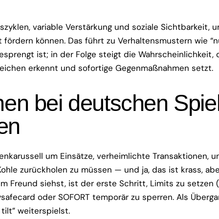
zyklen, variable Verstärkung und soziale Sichtbarkeit, u
 fördern können. Das führt zu Verhaltensmustern wie “nu
sprengt ist; in der Folge steigt die Wahrscheinlichkeit, d
zeichen erkennt und sofortige Gegenmaßnahmen setzt.
en bei deutschen Spiel
en
enkarussell um Einsätze, verheimlichte Transaktionen,
Kohle zurückholen zu müssen — und ja, das ist krass, ab
 Freund siehst, ist der erste Schritt, Limits zu setzen (
safecard oder SOFORT temporär zu sperren. Als Überga
ilt” weiterspielst.