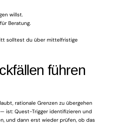
n willst.
ür Beratung.
t solltest du über mittelfristige
kfällen führen
rlaubt, rationale Grenzen zu übergehen
— ist: Quest-Trigger identifizieren und
en, und dann erst wieder prüfen, ob das