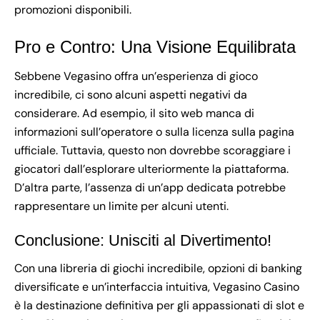
promozioni disponibili.
Pro e Contro: Una Visione Equilibrata
Sebbene Vegasino offra un’esperienza di gioco
incredibile, ci sono alcuni aspetti negativi da
considerare. Ad esempio, il sito web manca di
informazioni sull’operatore o sulla licenza sulla pagina
ufficiale. Tuttavia, questo non dovrebbe scoraggiare i
giocatori dall’esplorare ulteriormente la piattaforma.
D’altra parte, l’assenza di un’app dedicata potrebbe
rappresentare un limite per alcuni utenti.
Conclusione: Unisciti al Divertimento!
Con una libreria di giochi incredibile, opzioni di banking
diversificate e un’interfaccia intuitiva, Vegasino Casino
è la destinazione definitiva per gli appassionati di slot e