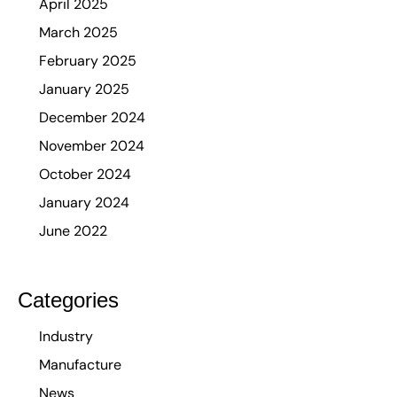
April 2025
March 2025
February 2025
January 2025
December 2024
November 2024
October 2024
January 2024
June 2022
Categories
Industry
Manufacture
News