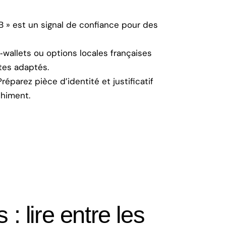
B » est un signal de confiance pour des
e‑wallets ou options locales françaises
tes adaptés.
réparez pièce d’identité et justificatif
chiment.
: lire entre les