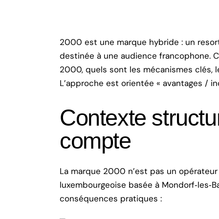
2000 est une marque hybride : un resor
destinée à une audience francophone. Ce
2000, quels sont les mécanismes clés, le
L’approche est orientée « avantages / in
Contexte structur
compte
La marque 2000 n’est pas un opérateur 
luxembourgeoise basée à Mondorf‑les‑Ba
conséquences pratiques :