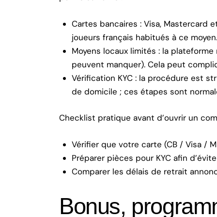
Cartes bancaires : Visa, Mastercard e
joueurs français habitués à ce moyen
Moyens locaux limités : la plateforme 
peuvent manquer). Cela peut compliq
Vérification KYC : la procédure est str
de domicile ; ces étapes sont normal
Checklist pratique avant d’ouvrir un com
Vérifier que votre carte (CB / Visa /
Préparer pièces pour KYC afin d’évite
Comparer les délais de retrait annonc
Bonus, programmes