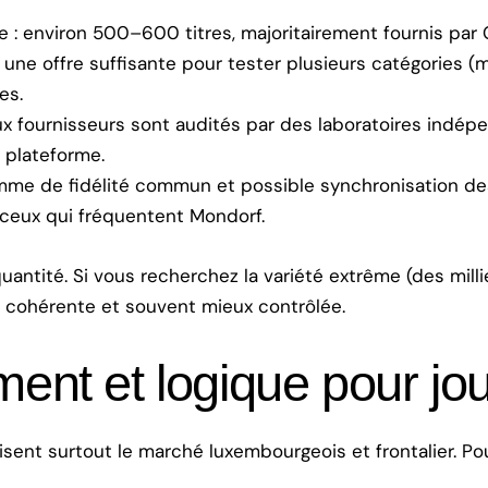
: environ 500–600 titres, majoritairement fournis par 
 une offre suffisante pour tester plusieurs catégories (m
es.
x fournisseurs sont audités par des laboratoires indépen
 plateforme.
ramme de fidélité commun et possible synchronisation de
 ceux qui fréquentent Mondorf.
 quantité. Si vous recherchez la variété extrême (des mill
us cohérente et souvent mieux contrôlée.
nt et logique pour jou
nt surtout le marché luxembourgeois et frontalier. Pour