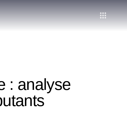
e : analyse
butants