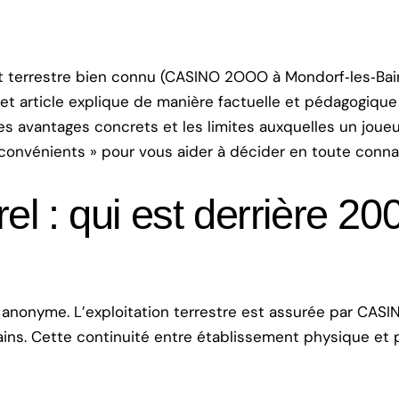
t terrestre bien connu (CASINO 2OOO à Mondorf‑les‑Bain
t article explique de manière factuelle et pédagogique 
s avantages concrets et les limites auxquelles un joueur
convénients » pour vous aider à décider en toute connai
el : qui est derrière 20
anonyme. L’exploitation terrestre est assurée par CASI
ins. Cette continuité entre établissement physique et