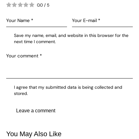
0.0
/
5
Save my name, email, and website in this browser for the
next time I comment.
I agree that my submitted data is being collected and
stored.
You May Also Like