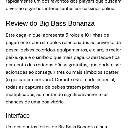
rapidamente um dos favoritos dos players que buscam
diversão e ganhos interessantes em cassinos online.
Review do Big Bass Bonanza
Este caça-níquel apresenta 5 rolos e 10 linhas de
pagamento, com símbolos relacionados ao universo da
pesca: peixes coloridos, equipamentos, e claro, o maior
peixe, que é o símbolo que mais paga. O destaque fica
por conta das rodadas bônus gratuitas, que podem ser
acionadas ao conseguir três ou mais símbolos scatter
(o pescador com vara). Durante este modo especial,
todas as capturas de peixes trazem prêmios
multiplicados, aumentando significativamente as
chances de uma boa vitória.
Interface
Um dos pontos fortes do Big Bass Bonanza é sua