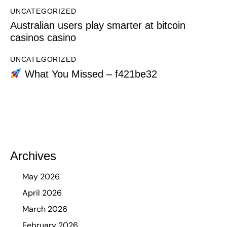
UNCATEGORIZED
Australian users play smarter at bitcoin
casinos casino
UNCATEGORIZED
What You Missed – f421be32
Archives
May 2026
April 2026
March 2026
February 2026