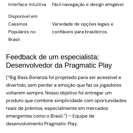
Interface Intuitiva
Fácil navegação e design amigável.
Disponível em
Cassinos
Variedade de opções legais e
Populares no
confiáveis para brasileiros.
Brasil
Feedback de um especialista:
Desenvolvedor da Pragmatic Play
(“Big Bass Bonanza foi projetado para ser acessível e
divertido, sem perder a emoção que faz os jogadores
voltarem sempre. Nosso objetivo foi entregar um
produto que combine simplicidade com oportunidades
reais de prêmios, especialmente em mercados
emergentes como o Brasil.”) ౼ Equipe de
desenvolvimento Pragmatic Play.