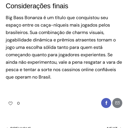
Considerações finais
Big Bass Bonanza é um título que conquistou seu
espaço entre os caça-níqueis mais jogados pelos
brasileiros. Sua combinação de charms visuais,
jogabilidade dinâmica e prêmios atraentes tornam o
jogo uma escolha sólida tanto para quem está
começando quanto para jogadores experientes. Se
ainda não experimentou, vale a pena resgatar a vara de
pesca e tentar a sorte nos cassinos online confiáveis
que operam no Brasil.
0