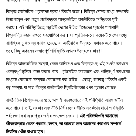
বিশ্বের রাজনৈতিক প্রেক্ষাপট দ্রুত পরিবর্তন হচ্ছে। বিভিন্ন দেশের মধ্যে সম্পর্কের
টানাপোড়েন এবং নতুন জোটবদ্ধতা আন্তর্জাতিক রাজনীতিতে অস্থিরতা সৃষ্টি
করছে। এই পরিস্থিতিতে, প্রতিটি দেশের উচিত নিজেদের স্বার্থের পাশাপাশি
বিশ্বশান্তি বজায় রাখতে সহযোগিতা করা। সাম্প্রতিককালে, কয়েকটি দেশের মধ্যে
বাণিজ্যিক চুক্তি স্বাক্ষরিত হয়েছে, যা অর্থনৈতিক উন্নয়নে সহায়ক হতে পারে।
তবে, কিছু অঞ্চলের সংঘাতপূর্ণ পরিস্থিতি এখনও উদ্বেগের কারণ।
বিভিন্ন আন্তর্জাতিক সংস্থা, যেমন জাতিসংঘ এবং বিশ্বব্যাংক, এই সংকট সমাধানে
গুরুত্বপূর্ণ ভূমিকা পালন করতে পারে। কূটনৈতিক আলোচনা এবং শান্তিপূর্ণ সমাধানের
মাধ্যমে যেকোনো সমস্যার মোকাবেলা করা উচিত। এছাড়া, জলবায়ু পরিবর্তন একটি
বড় সমস্যা, যা সারা বিশ্বের রাজনৈতিক স্থিতিশীলতার ওপর প্রভাব ফেলছে।
রাজনৈতিক বিশ্লেষকদের মতে, আগামী বছরগুলোতে এই পরিস্থিতি আরও জটিল
হতে পারে। তাই, সরকার এবং নীতি নির্ধারকদের উচিত সতর্কতার সাথে পরিস্থিতি
পর্যবেক্ষণ করা এবং প্রয়োজনীয় পদক্ষেপ নেওয়া।
এই পরিবর্তনগুলি আমাদের
জীবনযাত্রায় কেমন প্রভাব ফেলবে, তা জানতে হলে আমাদের খবরাখবর সম্পর্কে
নিয়মিত খোঁজ রাখতে হবে।