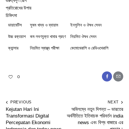
গুরুত্বপূর্ণ রোগ
প্রতিরোধের উপায়
চিকিৎসা
ডায়াবেটিস
সুষম খাদ্য ও ব্যায়াম
ইনসুলিন ও ঔষধ সেবন
উচ্চ রক্তচাপ
কম লবণযুক্ত খাবার গ্রহণ
নিয়মিত ঔষধ সেবন
ক্যান্সার
নিয়মিত স্বাস্থ্য পরীক্ষা
কেমোথেরাপি ও রেডিওথেরাপি
0
PREVIOUS
NEXT
Kejutan Hari Ini
অবিলম্বে নতুন দিগন্ত – ভারতের
Transformasi Digital
অর্থনীতিতে ইতিবাচক পরিবর্তন india
Percepatan Ekonomi
news এবং বিশ্ব বাজারে এর