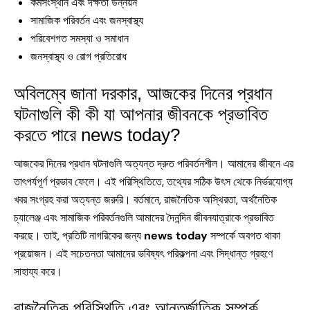
কর্মসংস্থান এবং দক্ষতা উন্নয়ন
সামাজিক পরিবর্তন এবং জনস্বাস্থ্য
পরিবেশগত সমস্যা ও সমাধান
জনস্বাস্থ্য ও রোগ প্রতিরোধ
অবিলম্বে জানা দরকার, আজকের দিনের প্রধান
ঘটনাগুলি কী কী যা আপনার জীবনকে প্রভাবিত
করতে পারে news today?
আজকের দিনের প্রধান ঘটনাগুলি অত্যন্ত দ্রুত পরিবর্তনশীল। আমাদের জীবনে এর
তাৎপর্যপূর্ণ প্রভাব ফেলে। এই পরিস্থিতিতে, তথ্যের সঠিক উৎস থেকে নির্ভরযোগ্য
খবর সংগ্রহ করা অত্যন্ত জরুরি। বর্তমানে, রাজনৈতিক অস্থিরতা, অর্থনৈতিক
চ্যালেঞ্জ এবং সামাজিক পরিবর্তনগুলি আমাদের দৈনন্দিন জীবনযাত্রাকে প্রভাবিত
করছে। তাই, প্রতিটি নাগরিকের জন্য
news today
সম্পর্কে অবগত থাকা
প্রয়োজন। এই সচেতনতা আমাদের ভবিষ্যৎ পরিকল্পনা এবং সিদ্ধান্ত গ্রহণে
সাহায্য করে।
রাজনৈতিক পরিস্থিতি এবং আন্তর্জাতিক সম্পর্ক