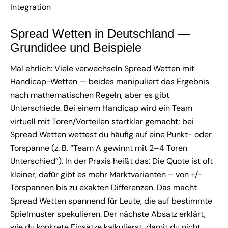
Spread Wetten in Deutschland —
Grundidee und Beispiele
Mal ehrlich: Viele verwechseln Spread Wetten mit
Handicap-Wetten — beides manipuliert das Ergebnis
nach mathematischen Regeln, aber es gibt
Unterschiede. Bei einem Handicap wird ein Team
virtuell mit Toren/Vorteilen startklar gemacht; bei
Spread Wetten wettest du häufig auf eine Punkt- oder
Torspanne (z. B. “Team A gewinnt mit 2–4 Toren
Unterschied”). In der Praxis heißt das: Die Quote ist oft
kleiner, dafür gibt es mehr Marktvarianten – von +/−
Torspannen bis zu exakten Differenzen. Das macht
Spread Wetten spannend für Leute, die auf bestimmte
Spielmuster spekulieren. Der nächste Absatz erklärt,
wie du konkrete Einsätze kalkulierst, damit du nicht