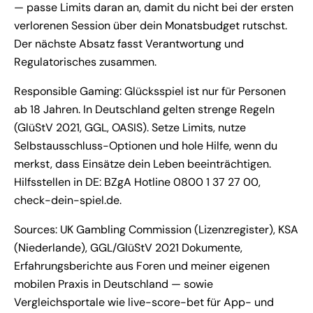
— passe Limits daran an, damit du nicht bei der ersten
verlorenen Session über dein Monatsbudget rutschst.
Der nächste Absatz fasst Verantwortung und
Regulatorisches zusammen.
Responsible Gaming: Glücksspiel ist nur für Personen
ab 18 Jahren. In Deutschland gelten strenge Regeln
(GlüStV 2021, GGL, OASIS). Setze Limits, nutze
Selbstausschluss-Optionen und hole Hilfe, wenn du
merkst, dass Einsätze dein Leben beeinträchtigen.
Hilfsstellen in DE: BZgA Hotline 0800 1 37 27 00,
check-dein-spiel.de.
Sources: UK Gambling Commission (Lizenzregister), KSA
(Niederlande), GGL/GlüStV 2021 Dokumente,
Erfahrungsberichte aus Foren und meiner eigenen
mobilen Praxis in Deutschland — sowie
Vergleichsportale wie
live-score-bet
für App- und