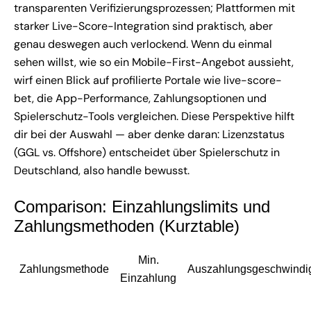
transparenten Verifizierungsprozessen; Plattformen mit
starker Live-Score-Integration sind praktisch, aber
genau deswegen auch verlockend. Wenn du einmal
sehen willst, wie so ein Mobile-First-Angebot aussieht,
wirf einen Blick auf profilierte Portale wie
live-score-
bet
, die App-Performance, Zahlungsoptionen und
Spielerschutz-Tools vergleichen. Diese Perspektive hilft
dir bei der Auswahl — aber denke daran: Lizenzstatus
(GGL vs. Offshore) entscheidet über Spielerschutz in
Deutschland, also handle bewusst.
Comparison: Einzahlungslimits und
Zahlungsmethoden (Kurztable)
Min.
Zahlungsmethode
Auszahlungsgeschwindig
Einzahlung