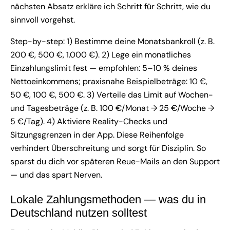
nächsten Absatz erkläre ich Schritt für Schritt, wie du
sinnvoll vorgehst.
Step-by-step: 1) Bestimme deine Monatsbankroll (z. B.
200 €, 500 €, 1.000 €). 2) Lege ein monatliches
Einzahlungslimit fest — empfohlen: 5–10 % deines
Nettoeinkommens; praxisnahe Beispielbeträge: 10 €,
50 €, 100 €, 500 €. 3) Verteile das Limit auf Wochen-
und Tagesbeträge (z. B. 100 €/Monat → 25 €/Woche →
5 €/Tag). 4) Aktiviere Reality-Checks und
Sitzungsgrenzen in der App. Diese Reihenfolge
verhindert Überschreitung und sorgt für Disziplin. So
sparst du dich vor späteren Reue-Mails an den Support
— und das spart Nerven.
Lokale Zahlungsmethoden — was du in
Deutschland nutzen solltest