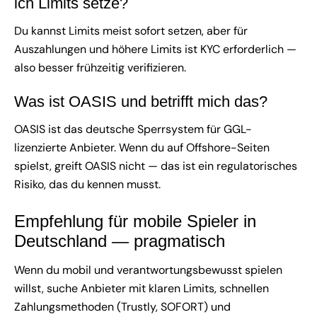
ich Limits setze?
Du kannst Limits meist sofort setzen, aber für
Auszahlungen und höhere Limits ist KYC erforderlich —
also besser frühzeitig verifizieren.
Was ist OASIS und betrifft mich das?
OASIS ist das deutsche Sperrsystem für GGL-
lizenzierte Anbieter. Wenn du auf Offshore-Seiten
spielst, greift OASIS nicht — das ist ein regulatorisches
Risiko, das du kennen musst.
Empfehlung für mobile Spieler in
Deutschland — pragmatisch
Wenn du mobil und verantwortungsbewusst spielen
willst, suche Anbieter mit klaren Limits, schnellen
Zahlungsmethoden (Trustly, SOFORT) und