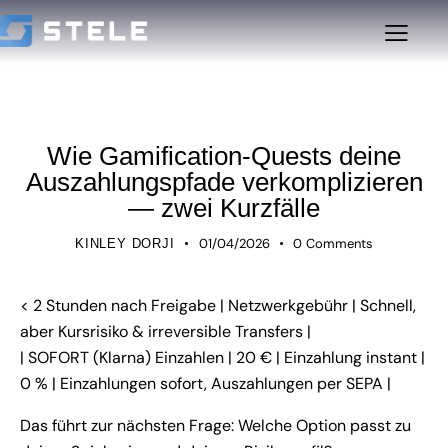
UNCATEGORIZED
Wie Gamification-Quests deine
Auszahlungspfade verkomplizieren
— zwei Kurzfälle
01/04/2026
0
Comments
KINLEY DORJI
< 2 Stunden nach Freigabe | Netzwerkgebühr | Schnell,
aber Kursrisiko & irreversible Transfers |
| SOFORT (Klarna) Einzahlen | 20 € | Einzahlung instant |
0 % | Einzahlungen sofort, Auszahlungen per SEPA |
Das führt zur nächsten Frage: Welche Option passt zu