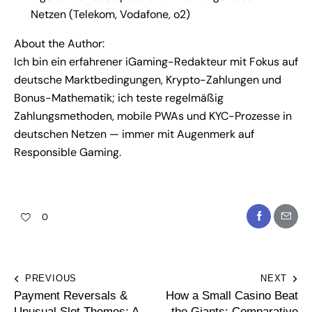
Netzen (Telekom, Vodafone, o2)
About the Author:
Ich bin ein erfahrener iGaming-Redakteur mit Fokus auf
deutsche Marktbedingungen, Krypto-Zahlungen und
Bonus-Mathematik; ich teste regelmäßig
Zahlungsmethoden, mobile PWAs und KYC-Prozesse in
deutschen Netzen — immer mit Augenmerk auf
Responsible Gaming.
0
PREVIOUS
NEXT
Payment Reversals &
How a Small Casino Beat
Unusual Slot Themes: A
the Giants: Comparative