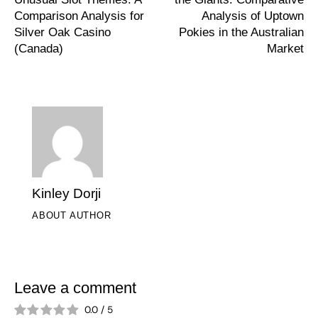
Comparison Analysis for
Analysis of Uptown
Silver Oak Casino
Pokies in the Australian
(Canada)
Market
Kinley Dorji
ABOUT AUTHOR
Leave a comment
0.0
/
5