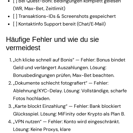
[ ] Bei Quest-Boni: Bedingungen komplett gelesen
(WR, Max-Bet, Zeitlimit)
[ ] Transaktions-IDs & Screenshots gespeichert
[ ] Kontaktinfo Support bereit (Chat/E‑Mail)
Häufige Fehler und wie du sie
vermeidest
„Ich klicke schnell auf Bonis“ — Fehler: Bonus bindet
Geld und verlängert Auszahlungen. Lösung:
Bonusbedingungen prüfen, Max-Bet beachten.
„Dokumente schlecht fotografiert“ — Fehler:
Ablehnung/KYC-Delay. Lösung: Vollständige, scharfe
Fotos hochladen.
„Karte blockt Einzahlung“ — Fehler: Bank blockiert
Glücksspiel. Lösung: MiFinity oder Krypto als Plan B.
„VPN nutzen“ — Fehler: Konto wird eingeschränkt.
Lösung: Keine Proxys, klare