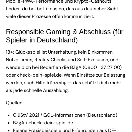
Mobile-PWA-Performance und Krypto-Cashouts
findest du bei
betti-casino
, das aus deutscher Sicht
viele dieser Prozesse offen kommuniziert.
Responsible Gaming & Abschluss (für
Spieler in Deutschland)
18+; Glücksspiel ist Unterhaltung, kein Einkommen.
Nutze Limits, Reality Checks und Self-Exclusion, und
wende dich bei Bedarf an die BZgA (0800 1 37 27 00)
oder check-dein-spiel.de. Wenn Einsätze zur Belastung
werden, such Hilfe frühzeitig — das schützt dich mehr
als jede schnelle Auszahlung.
Quellen:
GlüStV 2021 / GGL-Informationen (Deutschland)
BZgA / check-dein-spiel.de
Eigene Praxisbeispiele und Erfahrungen aus DE-