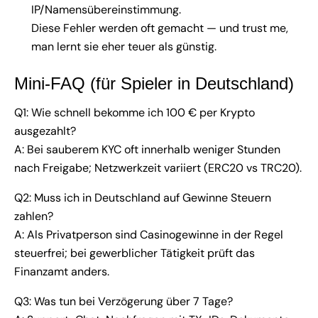
IP/Namensübereinstimmung.
Diese Fehler werden oft gemacht — und trust me,
man lernt sie eher teuer als günstig.
Mini-FAQ (für Spieler in Deutschland)
Q1: Wie schnell bekomme ich 100 € per Krypto
ausgezahlt?
A: Bei sauberem KYC oft innerhalb weniger Stunden
nach Freigabe; Netzwerkzeit variiert (ERC20 vs TRC20).
Q2: Muss ich in Deutschland auf Gewinne Steuern
zahlen?
A: Als Privatperson sind Casinogewinne in der Regel
steuerfrei; bei gewerblicher Tätigkeit prüft das
Finanzamt anders.
Q3: Was tun bei Verzögerung über 7 Tage?