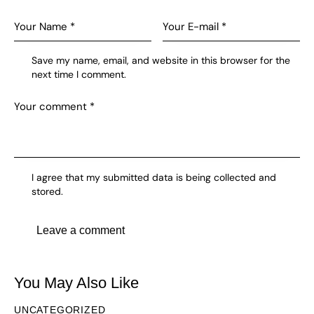
Save my name, email, and website in this browser for the
next time I comment.
I agree that my submitted data is being collected and
stored.
You May Also Like
UNCATEGORIZED