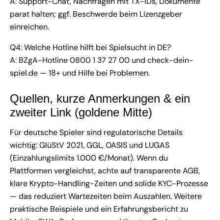
A: Support-Chat, Nachfragen mit TX-IDs, Dokumente
parat halten; ggf. Beschwerde beim Lizenzgeber
einreichen.
Q4: Welche Hotline hilft bei Spielsucht in DE?
A: BZgA-Hotline 0800 1 37 27 00 und check-dein-
spiel.de — 18+ und Hilfe bei Problemen.
Quellen, kurze Anmerkungen & ein
zweiter Link (goldene Mitte)
Für deutsche Spieler sind regulatorische Details
wichtig: GlüStV 2021, GGL, OASIS und LUGAS
(Einzahlungslimits 1.000 €/Monat). Wenn du
Plattformen vergleichst, achte auf transparente AGB,
klare Krypto-Handling-Zeiten und solide KYC-Prozesse
— das reduziert Wartezeiten beim Auszahlen. Weitere
praktische Beispiele und ein Erfahrungsbericht zu